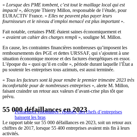
«
Lorsque des PME tombent, c’est tout le maillage local qui est
impacté
», décrypte Thierry Millon, responsable de l’étude, pour
EURACTIV France. «
Elles ne peuvent plus payer leurs
fournisseurs et le niveau d’emploi menacé est plus important
».
Fait notable, certaines PME étaient saines économiquement et
«
avaient un cahier des charges rempli
», souligne M. Millon.
En cause, les contraintes financières nombreuses qu’imposent les
remboursements des PGE et dettes URSSAF, qui s’ajoutent à une
situation économique morose et des factures énergétiques en essor.
L’époque du « quoi qu’il en coûte », période durant laquelle l’État a
pu soutenir les entreprises tous azimuts, est aussi terminée.
«
Tous les facteurs sont là pour rendre le premier trimestre 2023 très
inconfortable pour de nombreuses entreprises
», alerte M. Millon,
faisant craindre un retour aux valeurs d’avant-crise plus tôt que
prévu.
55 000 défaillances en 2023
Fermetures volontaires : épuisés, des chefs d’entreprises
baissent les bras
Le rapport table sur 55 000 défaillances en 2023, soit un retour aux
chiffres de 2017, lorsque 55 400 entreprises avaient mis fin à leurs
activités.