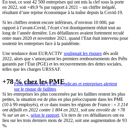
En tout, ce sont 42 500 entreprises qui ont mis la clef sous la porte
en 2022, soit +49,9 % par rapport à 2021 – un chiffre inégalé,
résultant d’une reprise économique à la traîne depuis la Covid-19.
Si les chiffres restent encore inférieurs, d’environ 10 000, par
rapport à l’avant-Covid, l’écart s’est drastiquement réduit tout au
long de l’année dernière. Les défaillances avaient fortement reculé
entre mars 2020 et novembre 2021, quand l’Etat était intervenu pour
soutenir les entreprises face à la pandémie.
Une tendance dont EURACTIV
soulignait les risques
dès août
2022, alors que s’amorçaient les premiers remboursements des Prêts
garantis par l’État (PGE) et les recouvrements des dettes sociales,
telles que les charges URSSAF.
+78 % chez les PME
Prêts garantis par l’Etat : syndicats et entreprises alertent
sur le risque de faillites
Si les entreprises les plus concernées par les faillites restent les plus
petites, la situation est de plus en plus préoccupante dans les PME
(10 à 99 employés), et ce dans toutes les régions de France : «
3 214
ont défailli en 2022 contre 1 804 en 2021, soit une envolée de +78
% sur un an
»,
selon le rapport
. Un tiers de ces défaillances ont eu
lieu sur les trois derniers mois de 2022, soit une augmentation de 93
%.