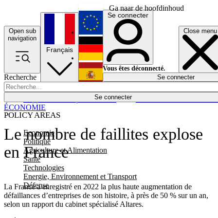
Ga naar de hoofdinhoud
Se connecter
Open sub
Close menu
English
navigation
Français
Deutsch
Vous êtes déconnecté.
Recherche
Se connecter
Español
Lumières éteintes
Se connecter
Rapporteur
Politique
Économie
Newsletters
Evénements
Em
ÉCONOMIE
POLICY AREAS
Le nombre de faillites explose
Economie
Politique
en France
Agriculture et Alimentation
Santé
Technologies
Energie, Environnement et Transport
Défense
La France a enregistré en 2022 la plus haute augmentation de
défaillances d’entreprises de son histoire, à près de 50 % sur un an,
selon un rapport du cabinet spécialisé Altares.