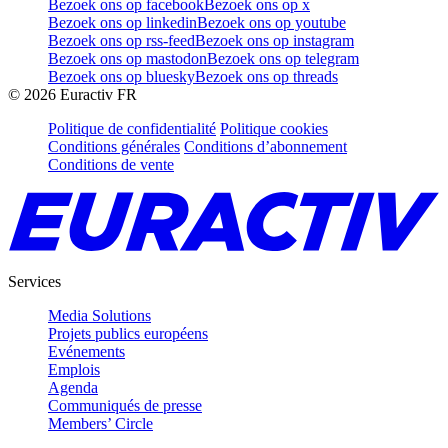
Bezoek ons op facebook
Bezoek ons op x
Bezoek ons op linkedin
Bezoek ons op youtube
Bezoek ons op rss-feed
Bezoek ons op instagram
Bezoek ons op mastodon
Bezoek ons op telegram
Bezoek ons op bluesky
Bezoek ons op threads
©
2026
Euractiv FR
Politique de confidentialité
Politique cookies
Conditions générales
Conditions d’abonnement
Conditions de vente
Services
Media Solutions
Projets publics européens
Evénements
Emplois
Agenda
Communiqués de presse
Members’ Circle