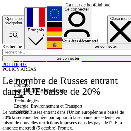
Ga naar de hoofdinhoud
Se connecter
Open sub
Close menu
English
navigation
Français
Deutsch
Vous êtes déconnecté.
Recherche
Se connecter
Español
Lumières éteintes
Se connecter
Rapporteur
Politique
Économie
Newsletters
Evénements
Em
POLITIQUE
POLICY AREAS
Le nombre de Russes entrant
Economie
Politique
dans l'UE baisse de 20%
Agriculture et Alimentation
Santé
Technologies
Energie, Environnement et Transport
Défense
Le nombre de Russes entrant dans l'Union européenne a baissé de
20% la semaine dernière par rapport à la semaine précédente, en
raison de nouvelles restrictions imposées dans les pays de l'UE, a
annoncé mercredi (5 octobre) Frontex.