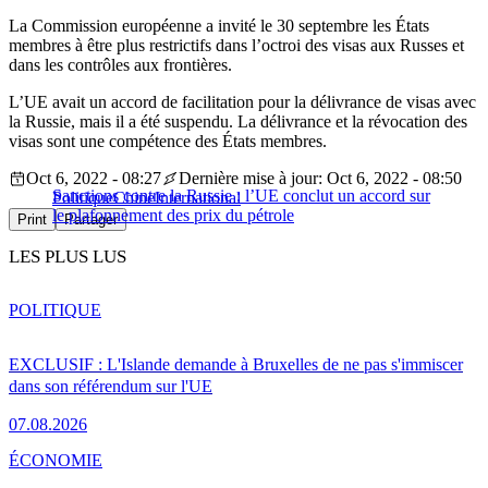
La Commission européenne a invité le 30 septembre les États
membres à être plus restrictifs dans l’octroi des visas aux Russes et
dans les contrôles aux frontières.
L’UE avait un accord de facilitation pour la délivrance de visas avec
la Russie, mais il a été suspendu. La délivrance et la révocation des
visas sont une compétence des États membres.
Oct 6, 2022 - 08:27
Dernière mise à jour: Oct 6, 2022 - 08:50
Sanctions contre la Russie : l’UE conclut un accord sur
Politique
Chine
International
le plafonnement des prix du pétrole
Print
Partager
LES PLUS LUS
POLITIQUE
EXCLUSIF : L'Islande demande à Bruxelles de ne pas s'immiscer
dans son référendum sur l'UE
07.08.2026
ÉCONOMIE