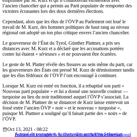
empruntée par M. Kurz et qu’il collaborerait étroitement avec
l’ancien chancelier qui a permis au Parti populaire de remporter des
victoires écrasantes lors des deux dernières élections.
Cependant, alors que les élus de l’ÖVP au Parlement ont loué le
travail de M. Kurz, des hommes politiques de haut rang au niveau
régional ont adopté un ton plus critique envers l’ancien chancelier.
Le gouverneur de l’État du Tyrol, Günther Plattner, a pris ses
distances avec M. Kurz et a déclaré que les accusations portées
contre lui étaient «
sérieuses »
et ne pouvaient être écartées.
Le geste de M. Platter révèle des fissures au sein même du parti, car
les gouverneurs des États ont pressé M. Kurz de démissionner tandis
que les élus fédéraux de l’ÖVP l’ont encouragé à continuer.
Lorsque M. Kurz est entré en fonction, il a rebaptisé son parti «
Nouveau parti populaire » et lui a donné une nouvelle couleur —
turquoise au lieu du noir traditionnel auquel l’ÖVP s’associait. La
décision de M. Plattner de se distancer de Kurz laisse entrevoir un
fossé entre l’ancien ÖVP « noir » et le nouveau « turquoise »,
puisque M. Plattner a souligné qu’il faisait partie des « noirs » de
l’ÖVP.
Oct 13, 2021 - 08:22
Accusé de corruption, le chancelier autrichien Sebastian
Politique
Alexander Schallenberg
Autriche
Chine
International