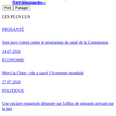
Kurz démissionne
ÖVP
Sebastian Kurz
Print
Partager
LES PLUS LUS
PRO
SANTÉ
Sept pays votent contre le programme de santé de la Commission
24.07.2026
ÉCONOMIE
Merci la Chine : elle a sauvé l’économie mondiale
27.07.2026
POLITIQUE
Une enclave espagnole dépassée par l'afflux de migrants arrivant par
la mer