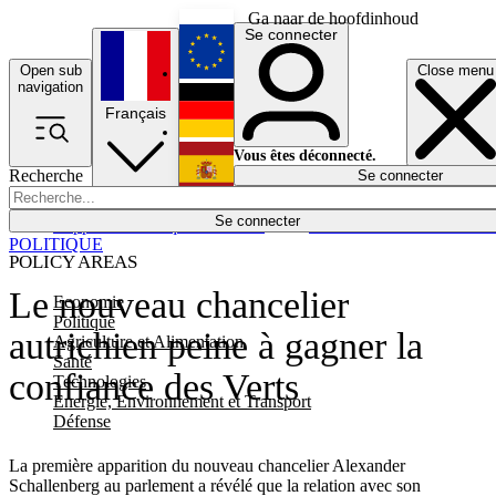
Ga naar de hoofdinhoud
Se connecter
Open sub
Close menu
English
navigation
Français
Deutsch
Vous êtes déconnecté.
Recherche
Se connecter
Español
Lumières éteintes
Se connecter
Rapporteur
Politique
Économie
Newsletters
Evénements
Em
POLITIQUE
POLICY AREAS
Le nouveau chancelier
Economie
Politique
autrichien peine à gagner la
Agriculture et Alimentation
Santé
confiance des Verts
Technologies
Energie, Environnement et Transport
Défense
La première apparition du nouveau chancelier Alexander
Schallenberg au parlement a révélé que la relation avec son