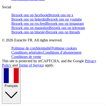
Social
Bezoek ons op facebook
Bezoek ons op x
Bezoek ons op linkedin
Bezoek ons op youtube
Bezoek ons op rss-feed
Bezoek ons op instagram
Bezoek ons op mastodon
Bezoek ons op telegram
Bezoek ons op bluesky
Bezoek ons op threads
©
2026
Euractiv FR. All rights reserved.
Politique de confidentialité
Politique cookies
Conditions générales
Conditions d’abonnement
Conditions de vente
This site is protected by reCAPTCHA, and the Google
Privacy
Policy
and
Terms of Service
apply.
Français