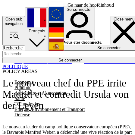
Ga naar de hoofdinhoud
Se connecter
Open sub
Close menu
English
navigation
Français
Deutsch
Vous êtes déconnecté.
Recherche
Se connecter
Español
Lumières éteintes
Se connecter
Rapporteur
Politique
Économie
Newsletters
Evénements
Em
POLITIQUE
POLICY AREAS
Le nouveau chef du PPE irrite
Economie
Politique
Madrid et contredit Ursula von
Agriculture et Alimentation
Santé
der Leyen
Technologies
Energie, Environnement et Transport
Défense
Le nouveau leader du camp politique conservateur européen (PPE),
le Bavarois Manfred Weber, a déclenché une vive réaction de la part