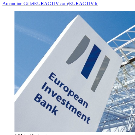
Amandine Gillet
EURACTIV.com
/
EURACTIV.fr