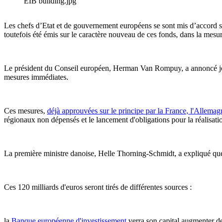
EIB building.jpg
Les chefs d’Etat et de gouvernement européens se sont mis d’accord su
toutefois été émis sur le caractère nouveau de ces fonds, dans la me
Le président du Conseil européen, Herman Van Rompuy, a annoncé jeudi
mesures immédiates.
Ces mesures,
déjà approuvées sur le principe par la France, l'Allemagne
régionaux non dépensés et le lancement d'obligations pour la réalisati
La première ministre danoise, Helle Thorning-Schmidt, a expliqué que 
Ces 120 milliards d'euros seront tirés de différentes sources :
la
Banque européenne d'investissement
verra son capital augmenter 