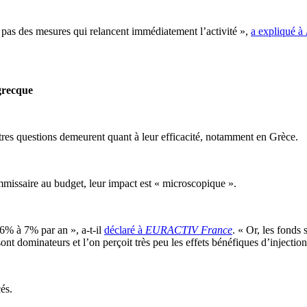
t pas des mesures qui relancent immédiatement l’activité »,
a expliqué à
grecque
tres questions demeurent quant à leur efficacité, notamment en Grèce.
issaire au budget, leur impact est « microscopique ».
6% à 7% par an », a-t-il
déclaré à
EURACTIV France
. « Or, les fonds
 dominateurs et l’on perçoit très peu les effets bénéfiques d’injections
és.