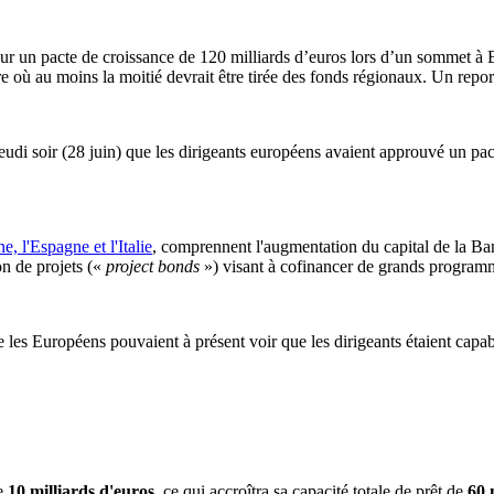
r un pacte de croissance de 120 milliards d’euros lors d’un sommet à Br
sure où au moins la moitié devrait être tirée des fonds régionaux. Un 
 soir (28 juin) que les dirigeants européens avaient approuvé un pacte
, l'Espagne et l'Italie
, comprennent l'augmentation du capital de la Ba
on de projets («
project bonds
») visant à cofinancer de grands programm
les Européens pouvaient à présent voir que les dirigeants étaient capabl
de
10 milliards d'euros
, ce qui accroîtra sa capacité totale de prêt de
60 