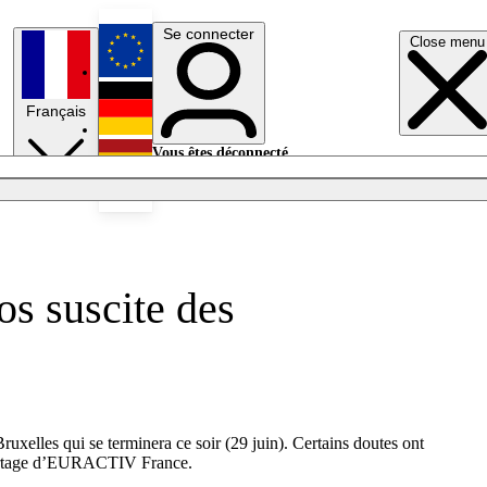
Se connecter
Close menu
English
Français
Deutsch
Vous êtes déconnecté.
Se connecter
Español
Lumières éteintes
os suscite des
uxelles qui se terminera ce soir (29 juin). Certains doutes ont
reportage d’EURACTIV France.