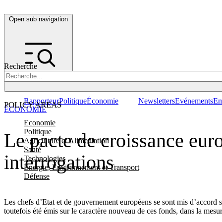
Open sub navigation
Recherche
Rapporteur
Politique
Économie
Newsletters
Evénements
Em
POLICY AREAS
ÉCONOMIE
Economie
Politique
Le pacte de croissance euro
Agriculture et Alimentation
Santé
interrogations
Technologies
Energie, Environnement et Transport
Défense
Les chefs d’Etat et de gouvernement européens se sont mis d’accord su
toutefois été émis sur le caractère nouveau de ces fonds, dans la me