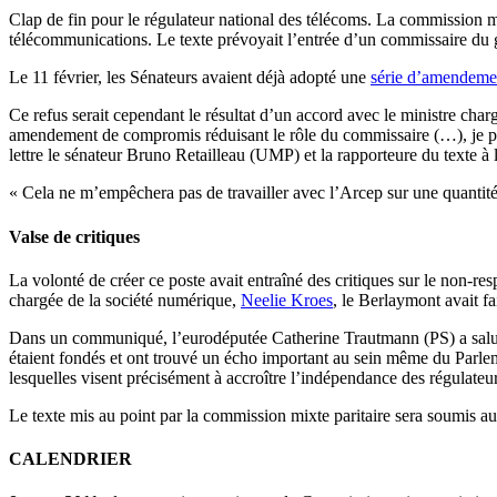
Clap de fin pour le régulateur national des télécoms. La commission m
télécommunications. Le texte prévoyait l’entrée d’un commissaire du g
Le 11 février, les Sénateurs avaient déjà adopté une
série d’amendemen
Ce refus serait cependant le résultat d’un accord avec le ministre ch
amendement de compromis réduisant le rôle du commissaire (…), je pr
lettre le sénateur Bruno Retailleau (UMP) et la rapporteure du text
« Cela ne m’empêchera pas de travailler avec l’Arcep sur une quantité d
Valse de critiques
La volonté de créer ce poste avait entraîné des critiques sur le non-r
chargée de la société numérique,
Neelie Kroes
, le Berlaymont avait fa
Dans un communiqué, l’eurodéputée Catherine Trautmann (PS) a salué 
étaient fondés et ont trouvé un écho important au sein même du Parleme
lesquelles visent précisément à accroître l’indépendance des régulateur
Le texte mis au point par la commission mixte paritaire sera soumis au
CALENDRIER