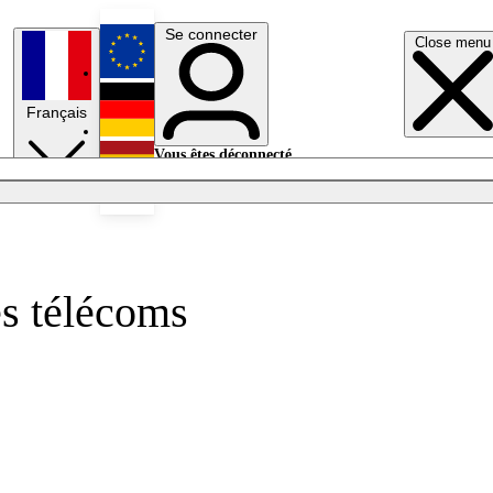
Se connecter
Close menu
English
Français
Deutsch
Vous êtes déconnecté.
Se connecter
Español
Lumières éteintes
es télécoms