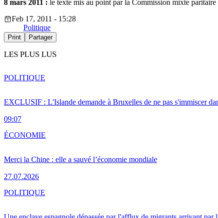
8 mars 2011 :
le texte mis au point par la Commission mixte paritaire
Feb 17, 2011 - 15:28
Politique
Print
Partager
LES PLUS LUS
POLITIQUE
EXCLUSIF : L'Islande demande à Bruxelles de ne pas s'immiscer dan
09:07
ÉCONOMIE
Merci la Chine : elle a sauvé l’économie mondiale
27.07.2026
POLITIQUE
Une enclave espagnole dépassée par l'afflux de migrants arrivant par 