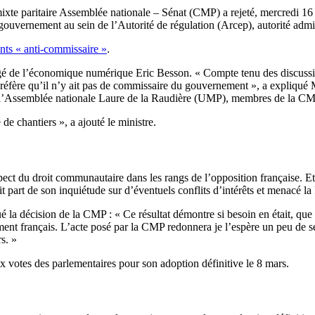
ixte paritaire Assemblée nationale – Sénat (CMP) a rejeté, mercredi 16 f
ouvernement au sein de l’Autorité de régulation (Arcep), autorité admi
ts « anti-commissaire »
.
argé de l’économique numérique Eric Besson. « Compte tenu des discussi
éfère qu’il n’y ait pas de commissaire du gouvernement », a expliqué
e à l’Assemblée nationale Laure de la Raudière (UMP), membres de la CM
e chantiers », a ajouté le ministre.
espect du droit communautaire dans les rangs de l’opposition française. 
it part de son inquiétude sur d’éventuels conflits d’intérêts et menacé l
la décision de la CMP : « Ce résultat démontre si besoin en était, qu
nt français. L’acte posé par la CMP redonnera je l’espère un peu de sér
s. »
x votes des parlementaires pour son adoption définitive le 8 mars.