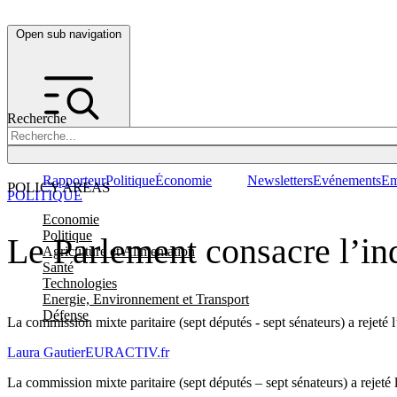
Open sub navigation
Recherche
Rapporteur
Politique
Économie
Newsletters
Evénements
Em
POLICY AREAS
POLITIQUE
Economie
Politique
Le Parlement consacre l’in
Agriculture et Alimentation
Santé
Technologies
Energie, Environnement et Transport
Défense
La commission mixte paritaire (sept députés - sept sénateurs) a rejet
Laura Gautier
EURACTIV.fr
La commission mixte paritaire (sept députés – sept sénateurs) a rejet