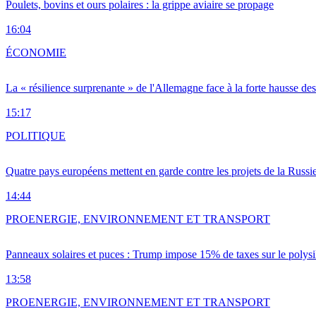
Poulets, bovins et ours polaires : la grippe aviaire se propage
16:04
ÉCONOMIE
La « résilience surprenante » de l'Allemagne face à la forte hausse de
15:17
POLITIQUE
Quatre pays européens mettent en garde contre les projets de la Russi
14:44
PRO
ENERGIE, ENVIRONNEMENT ET TRANSPORT
Panneaux solaires et puces : Trump impose 15% de taxes sur le polysi
13:58
PRO
ENERGIE, ENVIRONNEMENT ET TRANSPORT