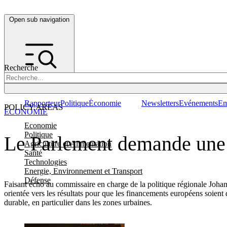
Open sub navigation
Recherche
Rapporteur
Politique
Économie
Newsletters
Evénements
Em
POLICY AREAS
ÉCONOMIE
Economie
Politique
Le Parlement demande une po
Agriculture et Alimentation
Santé
Technologies
Energie, Environnement et Transport
Défense
Faisant écho au commissaire en charge de la politique régionale Johan
orientée vers les résultats pour que les financements européens soient
durable, en particulier dans les zones urbaines.