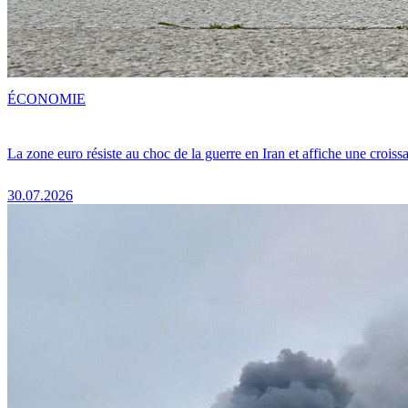
ÉCONOMIE
La zone euro résiste au choc de la guerre en Iran et affiche une crois
30.07.2026