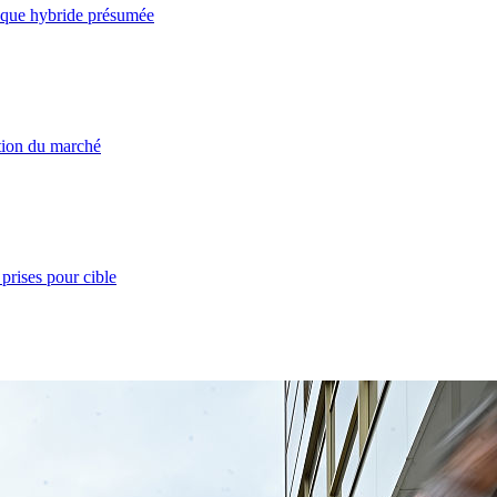
taque hybride présumée
ation du marché
prises pour cible