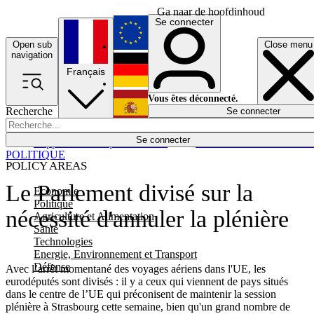
Ga naar de hoofdinhoud
Se connecter
Open sub
Close menu
English
navigation
Français
Deutsch
Vous êtes déconnecté.
Recherche
Se connecter
Español
Lumières éteintes
Se connecter
Rapporteur
Politique
Économie
Newsletters
Evénements
Em
POLITIQUE
POLICY AREAS
Le Parlement divisé sur la
Economie
Politique
nécessité d'annuler la plénière
Agriculture et Alimentation
Santé
Technologies
Energie, Environnement et Transport
Défense
Avec l’arrêt momentané des voyages aériens dans l'UE, les
eurodéputés sont divisés : il y a ceux qui viennent de pays situés
dans le centre de l’UE qui préconisent de maintenir la session
plénière à Strasbourg cette semaine, bien qu'un grand nombre de