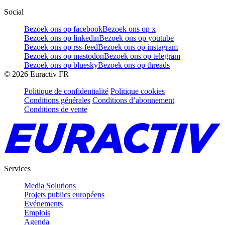
Social
Bezoek ons op facebook
Bezoek ons op x
Bezoek ons op linkedin
Bezoek ons op youtube
Bezoek ons op rss-feed
Bezoek ons op instagram
Bezoek ons op mastodon
Bezoek ons op telegram
Bezoek ons op bluesky
Bezoek ons op threads
©
2026
Euractiv FR
Politique de confidentialité
Politique cookies
Conditions générales
Conditions d’abonnement
Conditions de vente
Services
Media Solutions
Projets publics européens
Evénements
Emplois
Agenda