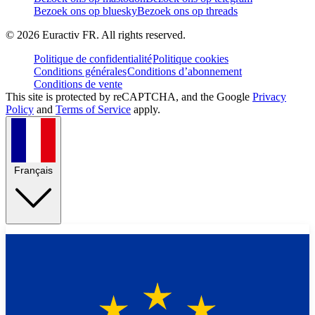
Bezoek ons op bluesky
Bezoek ons op threads
©
2026
Euractiv FR. All rights reserved.
Politique de confidentialité
Politique cookies
Conditions générales
Conditions d’abonnement
Conditions de vente
This site is protected by reCAPTCHA, and the Google
Privacy
Policy
and
Terms of Service
apply.
Français