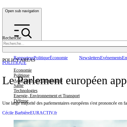
Open sub navigation
Recherche
Rapporteur
Politique
Économie
Newsletters
Evénements
Em
POLICY AREAS
POLITIQUE
Economie
Politique
Le Parlement européen appel
Agriculture et Alimentation
Santé
Technologies
Energie, Environnement et Transport
Défense
Une large majorité des parlementaires européens s'est prononcée en fav
Cécile Barbière
EURACTIV.fr