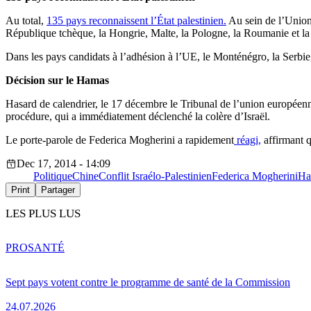
Au total,
135 pays reconnaissent l’État palestinien.
Au sein de l’Union 
République tchèque, la Hongrie, Malte, la Pologne, la Roumanie et la 
Dans les pays candidats à l’adhésion à l’UE, le Monténégro, la Serbie, 
Décision sur le Hamas
Hasard de calendrier, le 17 décembre le Tribunal de l’union européenne 
procédure, qui a immédiatement déclenché la colère d’Israël.
Le porte-parole de Federica Mogherini a rapidement
réagi,
affirmant q
Dec 17, 2014 - 14:09
Politique
Chine
Conflit Israélo-Palestinien
Federica Mogherini
Ha
Print
Partager
LES PLUS LUS
PRO
SANTÉ
Sept pays votent contre le programme de santé de la Commission
24.07.2026