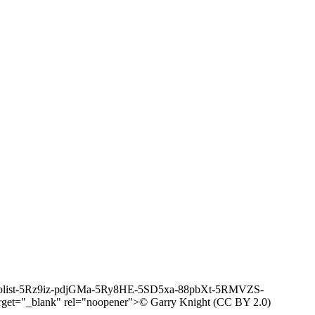
/in/photolist-5Rz9iz-pdjGMa-5Ry8HE-5SD5xa-88pbXt-5RMVZS-
_blank" rel="noopener">© Garry Knight (CC BY 2.0)