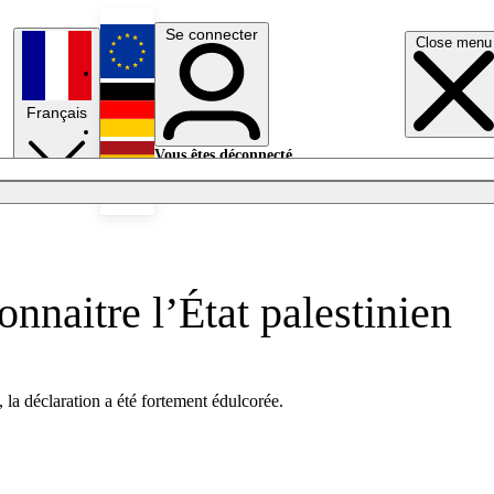
Se connecter
Close menu
English
Français
Deutsch
Vous êtes déconnecté.
Se connecter
Español
Lumières éteintes
nnaitre l’État palestinien
, la déclaration a été fortement édulcorée.