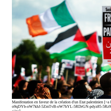
Manifestation en faveur de la création d'un Etat palestini
o9qDYb-oW7khJ-5ZmTvB-oW7hYL-5RDrGN-pdyz85-5Rz9oM-7
</a>]