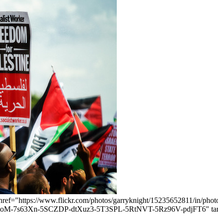
en [<a href="https://www.flickr.com/photos/garryknight/15235652811
s63Xn-5SCZDP-dtXuz3-5T3SPL-5RtNVT-5Rz96V-pdjFT6" target="