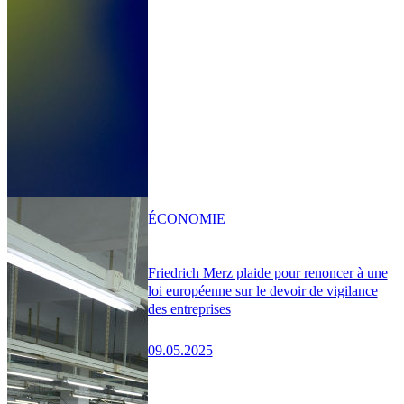
ÉCONOMIE
Friedrich Merz plaide pour renoncer à une
loi européenne sur le devoir de vigilance
des entreprises
09.05.2025