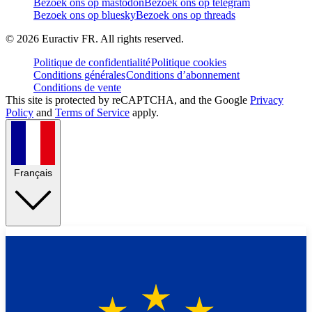
Bezoek ons op mastodon
Bezoek ons op telegram
Bezoek ons op bluesky
Bezoek ons op threads
©
2026
Euractiv FR. All rights reserved.
Politique de confidentialité
Politique cookies
Conditions générales
Conditions d’abonnement
Conditions de vente
This site is protected by reCAPTCHA, and the Google
Privacy
Policy
and
Terms of Service
apply.
Français