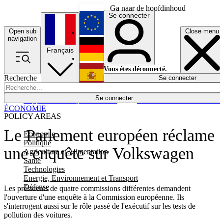
Ga naar de hoofdinhoud
Se connecter
Open sub
Close menu
English
navigation
Français
Deutsch
Vous êtes déconnecté.
Recherche
Se connecter
Español
Lumières éteintes
Se connecter
Rapporteur
Politique
Économie
Newsletters
Evénements
Em
ÉCONOMIE
POLICY AREAS
Le Parlement européen réclame
Economie
Politique
une enquête sur Volkswagen
Agriculture et Alimentation
Santé
Technologies
Energie, Environnement et Transport
Défense
Les présidents de quatre commissions différentes demandent
l'ouverture d'une enquête à la Commission européenne. Ils
s'interrogent aussi sur le rôle passé de l'exécutif sur les tests de
pollution des voitures.