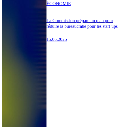
ÉCONOMIE
La Commission prépare un plan pour
réduire la bureaucratie pour les start-ups
15.05.2025