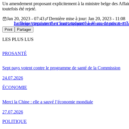
Un amendement proposant explicitement à la ministre belge des Affair
toutefois été rejeté.
Jan 20, 2023 - 07:43
Dernière mise à jour: Jan 20, 2023 - 11:08
Le Belge emprisonné en Iran condamné à 40 ans de prison et 7
Politique
Alexander De Croo
Belgique
Chine
conseil
droits de l
Print
Partager
LES PLUS LUS
PRO
SANTÉ
Sept pays votent contre le programme de santé de la Commission
24.07.2026
ÉCONOMIE
Merci la Chine : elle a sauvé l’économie mondiale
27.07.2026
POLITIQUE