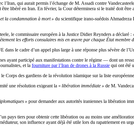
c l’Iran, qui aurait permis l’échange de M.
Assadi
contre
Vandecasteel
 être libéré en Iran.
En février, la Cour déterminera si le traité doit êt
 et la condamnation à mort »
du scientifique irano-suédois
Ahmadreza D
teele
, le commissaire européen à la Justice Didier
Reynders
a déclaré :
lètement les efforts consulaires mis en œuvre par chaque État membre da
E dans le cadre d’un appel plus large à une réponse plus sévère de l’Uni
es ayant participé aux manifestations contre le régime — dont un ressort
journalistes, et la
fourniture par l’Iran de drones à la Russie
qui ont été u
r le Corps des gardiens de la révolution islamique sur la liste européenne
imité
une résolution exigeant la
«
libération immédiate
»
de M. Vandeca
 diplomatiques
»
pour demander aux autorités iraniennes la libération immé
’
un pays tiers pour obtenir cette libération ou au moins une améliorati
e médiateur, son influence ayant déjà été utile lors du rapatriement en
urg