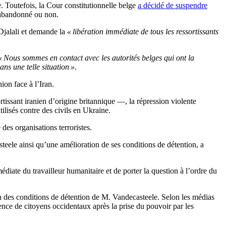
e
.
Toutefois, la Cour constitutionnelle belge
a décidé de suspendre
re abandonné ou non.
jalali
et demande la
« libération immédiate de tous les ressortissants
« Nous sommes en contact avec les autorités belges qui ont la
ns une telle situation »
.
on face à l’Iran.
issant iranien d’origine britannique —, la répression violente
tilisés contre des civils en Ukraine.
 des organisations terroristes.
steele
ainsi qu’
une amélioration de ses conditions de détention, a
diate du travailleur humanitaire et de porter la question
à l’ordre du
on des conditions de détention de M. Vandecasteele.
Selon les médias
ence de citoyens occidentaux après la prise du pouvoir par les