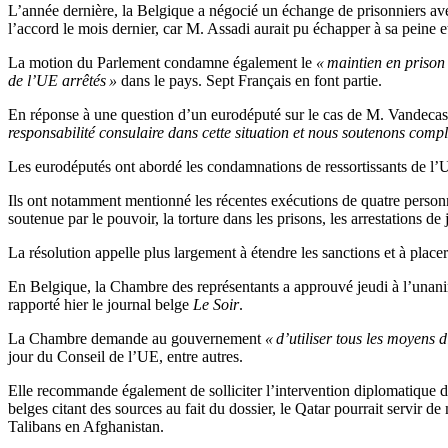
L’année dernière, la Belgique a négocié un échange de prisonniers ave
l’accord le mois dernier, car M.
Assadi
aurait pu échapper à sa peine et
La motion du Parlement condamne également le
« maintien en prison
de l’UE arrêtés »
dans le pays. Sept Français en font partie.
En réponse à une question d’un eurodéputé sur le cas de M.
Vandecas
responsabilité consulaire dans cette situation et nous soutenons comp
Les eurodéputés ont abordé les condamnations de ressortissants de l’U
Ils ont notamment mentionné les récentes exécutions de quatre personn
soutenue par le pouvoir, la torture dans les prisons, les arrestations de 
La résolution appelle plus largement à étendre
les sanctions et à place
En Belgique, la Chambre des représentants a approuvé jeudi
à l’unan
rapporté hier le journal belge
Le Soir
.
La Chambre demande au gouvernement
«
d’
utiliser tous les moyens
jour
du Conseil de
l’
UE, entre autres.
Elle recommande également de solliciter
l’
intervention diplomatique
d
belges citant des sources au fait du dossier, le Qatar pourrait servir d
Talibans en Afghanistan.