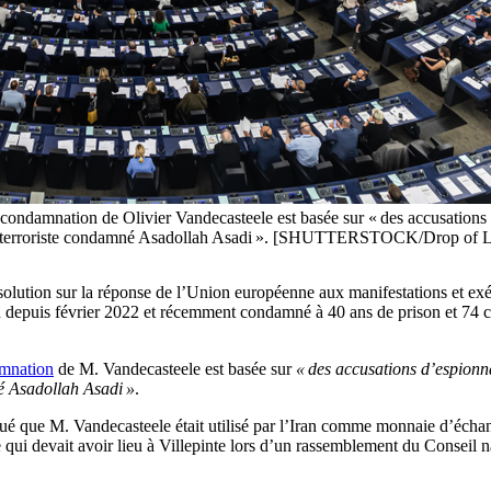
 condamnation de Olivier Vandecasteele est basée sur « des accusations d
n du terroriste condamné Asadollah Asadi ». [SHUTTERSTOCK/Drop of L
solution sur la réponse de l’Union européenne aux manifestations et exé
n depuis février 2022 et récemment condamné à 40 ans de prison et 74 c
mnation
de M.
Vandecasteele
est basée sur
« des accusations d’espionn
né
Asadollah Asadi
»
.
iqué que M.
Vandecasteele
était utilisé par l’Iran comme monnaie d’éch
 qui devait avoir lieu à Villepinte lors d’un rassemblement du Conseil n