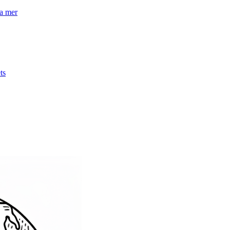
la mer
ts