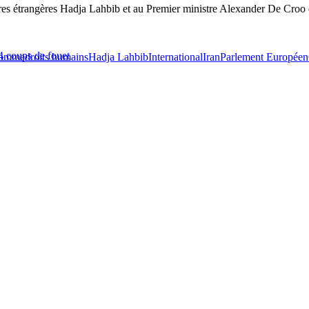
es étrangères Hadja Lahbib et au Premier ministre Alexander De Croo de
4 coups de fouet
'Homme
droits humains
Hadja Lahbib
International
Iran
Parlement Européen