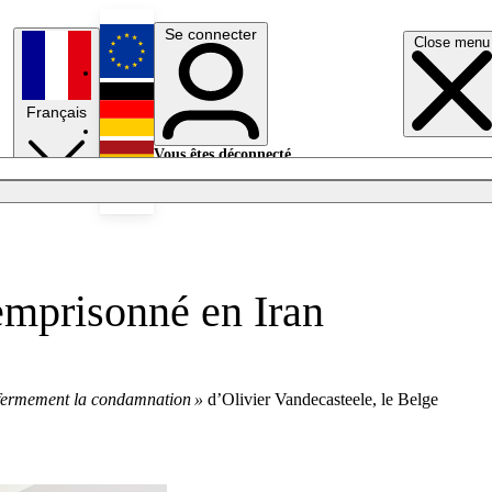
Se connecter
Close menu
English
Français
Deutsch
Vous êtes déconnecté.
Se connecter
Español
Lumières éteintes
emprisonné en Iran
fermement la condamnation »
d’Olivier Vandecasteele, le Belge