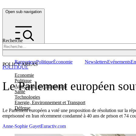
Open sub navigation
Recherche
Rapporteur
Politique
Économie
Newsletters
Evénements
Em
POLICY AREAS
POLITIQUE
Economie
Politique
Le Parlement européen sout
Agriculture et Alimentation
Santé
Technologies
Energie, Environnement et Transport
Défense
Le Parlement européen a voté une proposition de résolution sur la rép
emprisonné en Iran récemment condamné à 40 ans de prison et 74 cou
Anne-Sophie Gayet
Euractiv.com