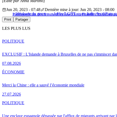
[Édité par Anna Martino]
Jun 20, 2023 - 07:48
Dernière mise à jour: Jun 20, 2023 - 08:00
« Idéologie du genre », « lobby LGBT » : en Italie, les débats s
Politique
droits des femmes
Extrême Droite
Fratelli d'Italia
Giorgi
Print
Partager
LES PLUS LUS
POLITIQUE
EXCLUSIF : L'Islande demande à Bruxelles de ne pas s'immiscer dan
07.08.2026
ÉCONOMIE
Merci la Chine : elle a sauvé l’économie mondiale
27.07.2026
POLITIQUE
Une enclave espagnole dépassée par l'afflux de migrants arrivant par 