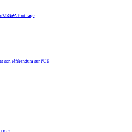
ur la GPA font rage
a Meloni
s son référendum sur l'UE
la mer