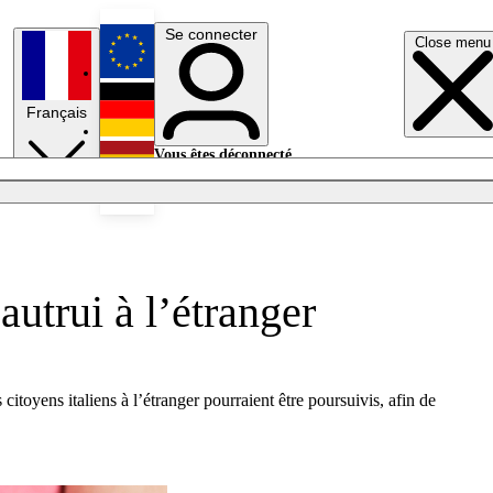
Se connecter
Close menu
English
Français
Deutsch
Vous êtes déconnecté.
Se connecter
Español
Lumières éteintes
autrui à l’étranger
itoyens italiens à l’étranger pourraient être poursuivis, afin de