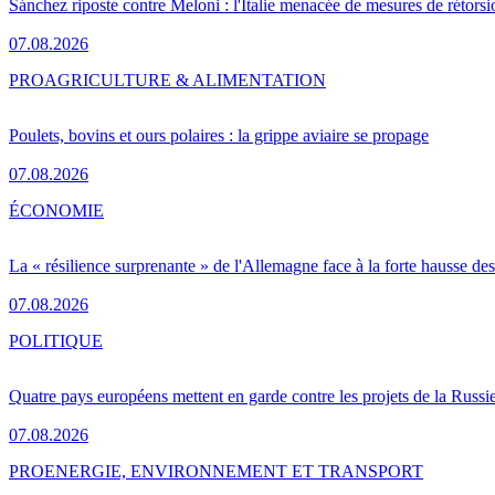
Sánchez riposte contre Meloni : l'Italie menacée de mesures de rétorsi
07.08.2026
PRO
AGRICULTURE & ALIMENTATION
Poulets, bovins et ours polaires : la grippe aviaire se propage
07.08.2026
ÉCONOMIE
La « résilience surprenante » de l'Allemagne face à la forte hausse de
07.08.2026
POLITIQUE
Quatre pays européens mettent en garde contre les projets de la Russi
07.08.2026
PRO
ENERGIE, ENVIRONNEMENT ET TRANSPORT