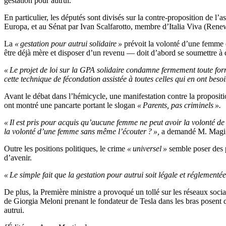
gestation pour autrui.
En particulier, les députés sont divisés sur la contre-proposition de l
Europa, et au Sénat par Ivan Scalfarotto, membre d’Italia Viva (Rene
La
« gestation pour autrui solidaire »
prévoit la volonté d’une femme 
être déjà mère et disposer d’un revenu — doit d’abord se soumettre à 
« Le projet de loi sur la GPA solidaire condamne fermement toute form
cette technique de fécondation assistée à toutes celles qui en ont beso
Avant le débat dans l’hémicycle, une manifestation contre la proposi
ont montré une pancarte portant le slogan
« Parents, pas criminels ».
« Il est pris pour acquis qu’aucune femme ne peut avoir la volonté de
la volonté d’une femme sans même l’écouter ? »,
a demandé M. Magi l
Outre les positions politiques, le crime
« universel »
semble poser des p
d’avenir.
« Le simple fait que la gestation pour autrui soit légale et réglementé
De plus, la Première ministre a provoqué un tollé sur les réseaux soci
de Giorgia Meloni prenant le fondateur de Tesla dans les bras posent q
autrui.