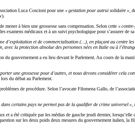
’association Luca Coscioni pour une
« gestation pour autrui solidaire »,
dé
w).
de mener à bien une grossesse sans compensation. Selon cette
« contre-
des examens médicaux et à un suivi psychologique pour s’assurer de sa b
e d’exploitation et de commercialisation (…), en plaçant au centre les 
in, avec la protection absolue des personnes nées en Italie ou à l’étrang
tion du gouvernement a eu lieu devant le Parlement. Au cours de la man
 porter une grossesse pour d’autres, et nous devons considérer cela com
ors du débat au Parlement.
roblèmes de procédure. Selon l’avocate Filomena Gallo, de l’associati
e dans certains pays ne permet pas de la qualifier de crime universel »,
a
aux et a été critiquée par les médias de gauche jeudi dernier, lorsqu’el
uestion sur les deux poids deux mesures du gouvernement italien, la fil