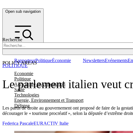
Open sub navigation
Recherche
Rapporteur
Politique
Économie
Newsletters
Evénements
Em
POLICY AREAS
POLITIQUE
Economie
Politique
Le parlement italien veut cr
Agriculture et Alimentation
Santé
Technologies
Energie, Environnement et Transport
Défense
Les partis de droite au gouvernement ont proposé de faire de la gestati
décourager le « tourisme procréatif », selon la députée d’extrême droi
Federica Pascale
EURACTIV Italie