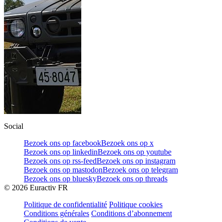
Social
Bezoek ons op facebook
Bezoek ons op x
Bezoek ons op linkedin
Bezoek ons op youtube
Bezoek ons op rss-feed
Bezoek ons op instagram
Bezoek ons op mastodon
Bezoek ons op telegram
Bezoek ons op bluesky
Bezoek ons op threads
©
2026
Euractiv FR
Politique de confidentialité
Politique cookies
Conditions générales
Conditions d’abonnement