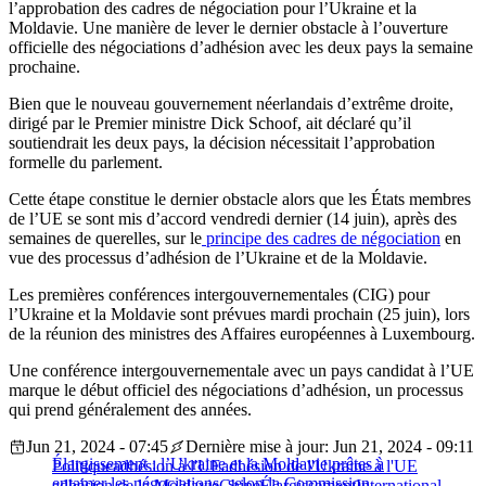
l’approbation des cadres de négociation pour l’Ukraine et la
Moldavie. Une manière de lever le dernier obstacle à l’ouverture
officielle des négociations d’adhésion avec les deux pays la semaine
prochaine.
Bien que le nouveau gouvernement néerlandais d’extrême droite,
dirigé par le Premier ministre Dick Schoof, ait déclaré qu’il
soutiendrait les deux pays, la décision nécessitait l’approbation
formelle du parlement.
Cette étape constitue le dernier obstacle alors que les États membres
de l’UE se sont mis d’accord vendredi dernier (14 juin), après des
semaines de querelles, sur le
principe des cadres de négociation
en
vue des processus d’adhésion de l’Ukraine et de la Moldavie.
Les premières conférences intergouvernementales (CIG) pour
l’Ukraine et la Moldavie sont prévues mardi prochain (25 juin), lors
de la réunion des ministres des Affaires européennes à Luxembourg.
Une conférence intergouvernementale avec un pays candidat à l’UE
marque le début officiel des négociations d’adhésion, un processus
qui prend généralement des années.
Jun 21, 2024 - 07:45
Dernière mise à jour: Jun 21, 2024 - 09:11
Élargissement : l’Ukraine et la Moldavie prêtes à
Politique
adhésion à l'UE
adhésion de l'Ukraine à l'UE
entamer les négociations, selon la Commission
adhésion de la Moldavie
Chine
Élargissement
International