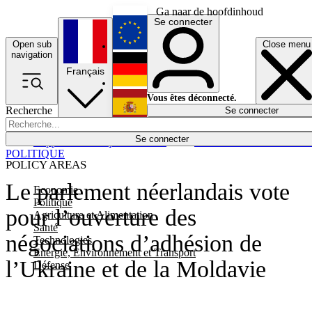
Ga naar de hoofdinhoud
Se connecter
Open sub
Close menu
English
navigation
Français
Deutsch
Vous êtes déconnecté.
Recherche
Se connecter
Español
Lumières éteintes
Se connecter
Rapporteur
Politique
Économie
Newsletters
Evénements
Em
POLITIQUE
POLICY AREAS
Le parlement néerlandais vote
Economie
Politique
pour l’ouverture des
Agriculture et Alimentation
Santé
négociations d’adhésion de
Technologies
Energie, Environnement et Transport
l’Ukraine et de la Moldavie
Défense