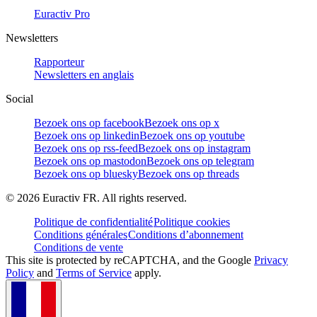
Euractiv Pro
Newsletters
Rapporteur
Newsletters en anglais
Social
Bezoek ons op facebook
Bezoek ons op x
Bezoek ons op linkedin
Bezoek ons op youtube
Bezoek ons op rss-feed
Bezoek ons op instagram
Bezoek ons op mastodon
Bezoek ons op telegram
Bezoek ons op bluesky
Bezoek ons op threads
©
2026
Euractiv FR. All rights reserved.
Politique de confidentialité
Politique cookies
Conditions générales
Conditions d’abonnement
Conditions de vente
This site is protected by reCAPTCHA, and the Google
Privacy
Policy
and
Terms of Service
apply.