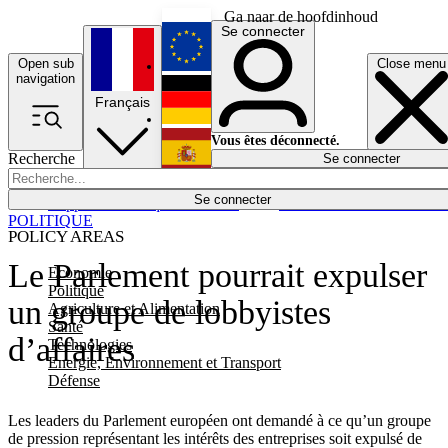
Ga naar de hoofdinhoud
Se connecter
Open sub
Close menu
English
navigation
Français
Deutsch
Vous êtes déconnecté.
Recherche
Se connecter
Español
Lumières éteintes
Se connecter
Rapporteur
Politique
Économie
Newsletters
Evénements
Em
POLITIQUE
POLICY AREAS
Le Parlement pourrait expulser
Economie
Politique
un groupe de lobbyistes
Agriculture et Alimentation
Santé
d’affaires
Technologies
Energie, Environnement et Transport
Défense
Les leaders du Parlement européen ont demandé à ce qu’un groupe
de pression représentant les intérêts des entreprises soit expulsé de