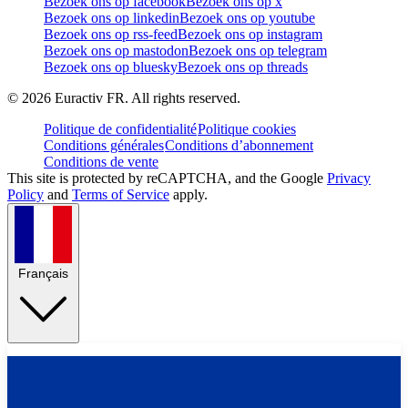
Bezoek ons op facebook
Bezoek ons op x
Bezoek ons op linkedin
Bezoek ons op youtube
Bezoek ons op rss-feed
Bezoek ons op instagram
Bezoek ons op mastodon
Bezoek ons op telegram
Bezoek ons op bluesky
Bezoek ons op threads
©
2026
Euractiv FR. All rights reserved.
Politique de confidentialité
Politique cookies
Conditions générales
Conditions d’abonnement
Conditions de vente
This site is protected by reCAPTCHA, and the Google
Privacy
Policy
and
Terms of Service
apply.
Français