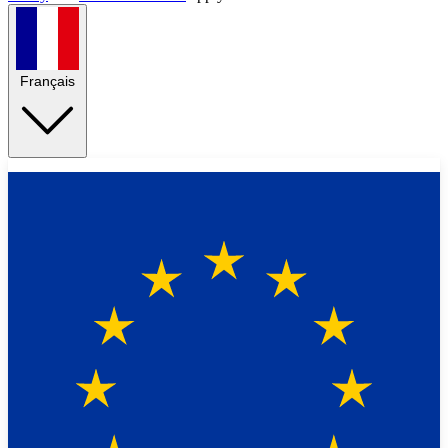
Français