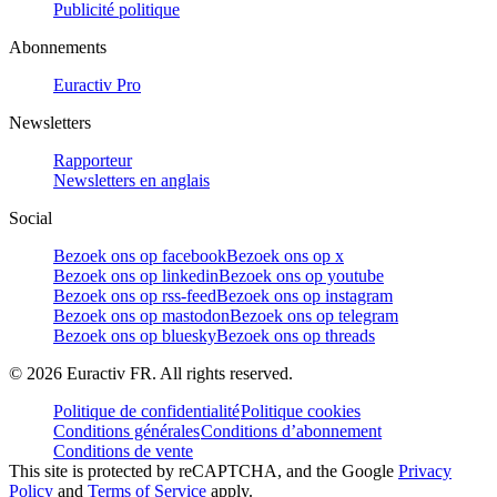
Publicité politique
Abonnements
Euractiv Pro
Newsletters
Rapporteur
Newsletters en anglais
Social
Bezoek ons op facebook
Bezoek ons op x
Bezoek ons op linkedin
Bezoek ons op youtube
Bezoek ons op rss-feed
Bezoek ons op instagram
Bezoek ons op mastodon
Bezoek ons op telegram
Bezoek ons op bluesky
Bezoek ons op threads
©
2026
Euractiv FR. All rights reserved.
Politique de confidentialité
Politique cookies
Conditions générales
Conditions d’abonnement
Conditions de vente
This site is protected by reCAPTCHA, and the Google
Privacy
Policy
and
Terms of Service
apply.