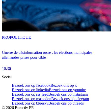
PRO
POLITIQUE
Guerre de désinformation russe : les élections municipales
allemandes prises pour cible
10:36
Social
Bezoek ons op facebook
Bezoek ons op x
Bezoek ons op linkedin
Bezoek ons op youtube
Bezoek ons op rss-feed
Bezoek ons op instagram
Bezoek ons op mastodon
Bezoek ons op telegram
Bezoek ons op bluesky
Bezoek ons op threads
©
2026
Euractiv FR