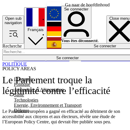
Ga naar de hoofdinhoud
Se connecter
Open sub
Close menu
English
navigation
Français
Deutsch
Vous êtes déconnecté.
Recherche
Se connecter
Español
Lumières éteintes
Se connecter
Rapporteur
Politique
Économie
Newsletters
Evénements
Em
POLITIQUE
POLICY AREAS
Le Parlement troque la
Economie
Politique
légitimité contre l’efficacité
Agriculture et Alimentation
Santé
Technologies
Energie, Environnement et Transport
Défense
Le Parlement européen a gagné en efficacité au détriment de son
accessibilité aux citoyens et aux électeurs, révèle une étude de
l’European Policy Centre, qui devrait être publiée sous peu.