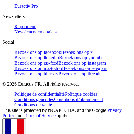
Euractiv Pro
Newsletters
Rapporteur
Newsletters en anglais
Social
Bezoek ons op facebook
Bezoek ons op x
Bezoek ons op linkedin
Bezoek ons op youtube
Bezoek ons op rss-feed
Bezoek ons op instagram
Bezoek ons op mastodon
Bezoek ons op telegram
Bezoek ons op bluesky
Bezoek ons op threads
©
2026
Euractiv FR. All rights reserved.
Politique de confidentialité
Politique cookies
Conditions générales
Conditions d’abonnement
Conditions de vente
This site is protected by reCAPTCHA, and the Google
Privacy
Policy
and
Terms of Service
apply.