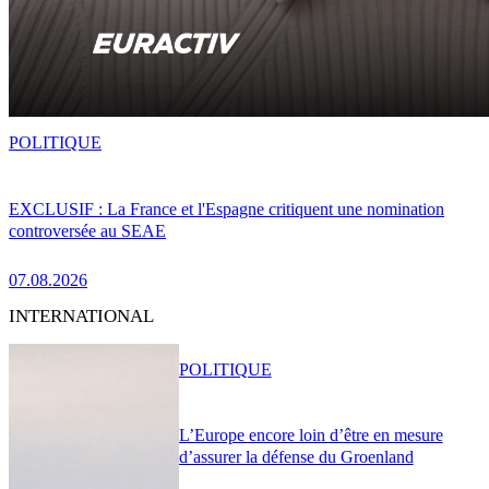
POLITIQUE
EXCLUSIF : La France et l'Espagne critiquent une nomination
controversée au SEAE
07.08.2026
INTERNATIONAL
POLITIQUE
L’Europe encore loin d’être en mesure
d’assurer la défense du Groenland