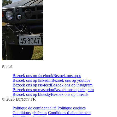
Social
Bezoek ons op facebook
Bezoek ons op x
Bezoek ons op linkedin
Bezoek ons op youtube
Bezoek ons op rss-feed
Bezoek ons op instagram
Bezoek ons op mastodon
Bezoek ons op telegram
Bezoek ons op bluesky
Bezoek ons op threads
©
2026
Euractiv FR
Politique de confidentialité
Politique cookies
Conditions générales
Conditions d’abonnement