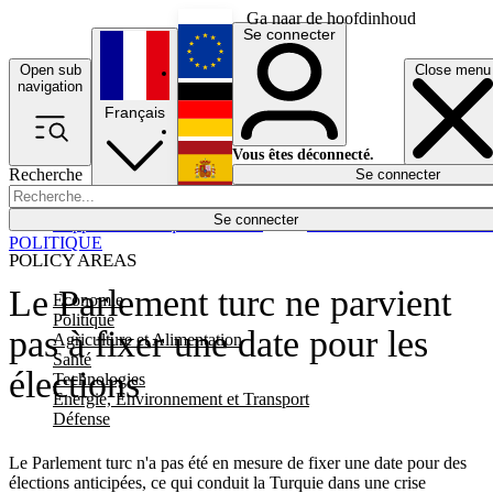
Ga naar de hoofdinhoud
Se connecter
Open sub
Close menu
English
navigation
Français
Deutsch
Vous êtes déconnecté.
Recherche
Se connecter
Español
Lumières éteintes
Se connecter
Rapporteur
Politique
Économie
Newsletters
Evénements
Em
POLITIQUE
POLICY AREAS
Le Parlement turc ne parvient
Economie
Politique
pas à fixer une date pour les
Agriculture et Alimentation
Santé
élections
Technologies
Energie, Environnement et Transport
Défense
Le Parlement turc n'a pas été en mesure de fixer une date pour des
élections anticipées, ce qui conduit la Turquie dans une crise