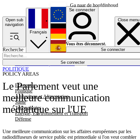
Ga naar de hoofdinhoud
Se connecter
Open sub
Close menu
English
navigation
Français
Deutsch
Vous êtes déconnecté.
Recherche
Se connecter
Español
Lumières éteintes
Se connecter
Rapporteur
Politique
Économie
Newsletters
Evénements
Em
POLITIQUE
POLICY AREAS
Le Parlement veut une
Economie
Politique
meilleure communication
Agriculture et Alimentation
Santé
médiatique sur l'UE
Technologies
Energie, Environnement et Transport
Défense
Une meilleure communication sur les affaires européennes par les
radiodiffuseurs de service public est primordiale si l'on veut combler