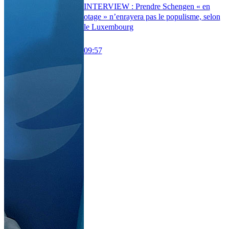
INTERVIEW : Prendre Schengen « en
otage » n’enrayera pas le populisme, selon
le Luxembourg
09:57