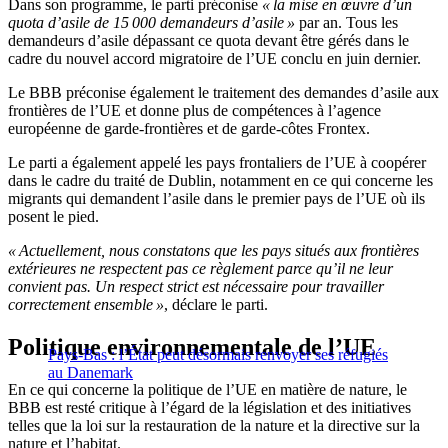
Dans son programme, le parti préconise
« la mise en œuvre d’un
quota d’asile de 15 000 demandeurs d’asile »
par an. Tous les
demandeurs d’asile dépassant ce quota devant être gérés dans le
cadre du nouvel accord migratoire de l’UE conclu en juin dernier.
Le BBB préconise également le traitement des demandes d’asile aux
frontières de l’UE et donne plus de compétences à l’agence
européenne de garde-frontières et de garde-côtes Frontex.
Le parti a également appelé les pays frontaliers de l’UE à coopérer
dans le cadre du traité de Dublin, notamment en ce qui concerne les
migrants qui demandent l’asile dans le premier pays de l’UE où ils
posent le pied.
« Actuellement, nous constatons que les pays situés aux frontières
extérieures ne respectent pas ce règlement parce qu’il ne leur
convient pas. Un respect strict est nécessaire pour travailler
correctement ensemble »
, déclare le parti.
Politique environnementale de l’UE
Pays-Bas : l’État peut désormais renvoyer ses réfugiés
au Danemark
En ce qui concerne la politique de l’UE en matière de nature, le
BBB est resté critique à l’égard de la législation et des initiatives
telles que la loi sur la restauration de la nature et la directive sur la
nature et l’habitat.