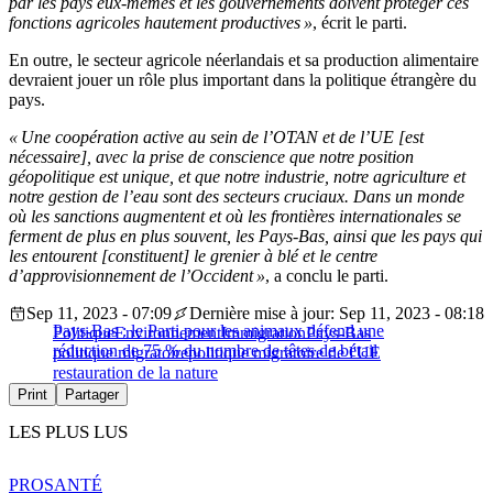
par les pays eux-mêmes et les gouvernements doivent protéger ces
fonctions agricoles hautement productives »
, écrit le parti.
En outre, le secteur agricole néerlandais et sa production alimentaire
devraient jouer un rôle plus important dans la politique étrangère du
pays.
« Une coopération active au sein de l’OTAN et de l’UE [est
nécessaire], avec la prise de conscience que notre position
géopolitique est unique, et que notre industrie, notre agriculture et
notre gestion de l’eau sont des secteurs cruciaux. Dans un monde
où les sanctions augmentent et où les frontières internationales se
ferment de plus en plus souvent, les Pays-Bas, ainsi que les pays qui
les entourent [constituent] le grenier à blé et le centre
d’approvisionnement de l’Occident »
, a conclu le parti.
Sep 11, 2023 - 07:09
Dernière mise à jour: Sep 11, 2023 - 08:18
Pays-Bas : le Parti pour les animaux défend une
Politique
Environnement
Immigration
Pays-Bas
réduction de 75 % du nombre de têtes de bétail
politique migratoire
politique migratoire de l'UE
restauration de la nature
Print
Partager
LES PLUS LUS
PRO
SANTÉ