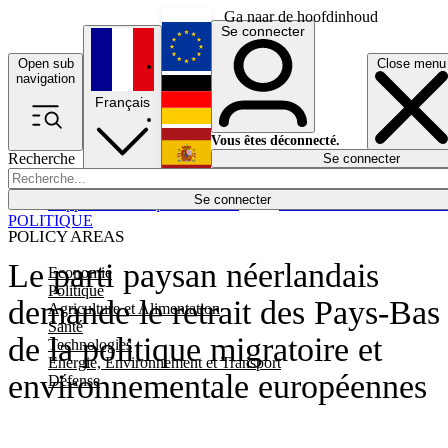
Ga naar de hoofdinhoud
Se connecter
Open sub
Close menu
English
navigation
Français
Deutsch
Vous êtes déconnecté.
Recherche
Se connecter
Español
Lumières éteintes
Se connecter
Rapporteur
Politique
Économie
Newsletters
Evénements
Em
POLITIQUE
POLICY AREAS
Le parti paysan néerlandais
Economie
Politique
demande le retrait des Pays-Bas
Agriculture et Alimentation
Santé
de la politique migratoire et
Technologies
Energie, Environnement et Transport
environnementale européennes
Défense