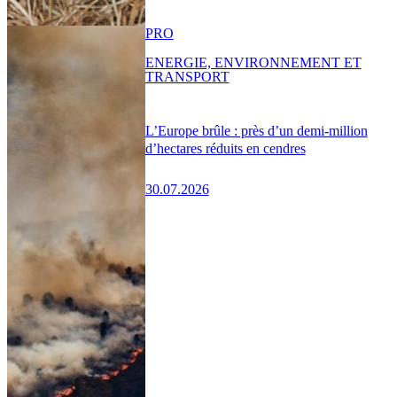
PRO
ENERGIE, ENVIRONNEMENT ET
TRANSPORT
L’Europe brûle : près d’un demi-million
d’hectares réduits en cendres
30.07.2026