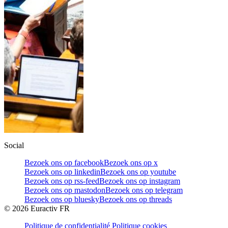
Social
Bezoek ons op facebook
Bezoek ons op x
Bezoek ons op linkedin
Bezoek ons op youtube
Bezoek ons op rss-feed
Bezoek ons op instagram
Bezoek ons op mastodon
Bezoek ons op telegram
Bezoek ons op bluesky
Bezoek ons op threads
©
2026
Euractiv FR
Politique de confidentialité
Politique cookies