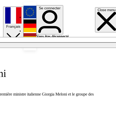
Se connecter
Close menu
English
Français
Deutsch
Vous êtes déconnecté.
Se connecter
Español
Lumières éteintes
ni
remière ministre italienne Giorgia Meloni et le groupe des