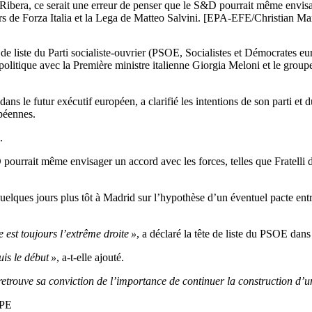
Ribera, ce serait une erreur de penser que le S&D pourrait même envisage
rs de Forza Italia et la Lega de Matteo Salvini. [EPA-EFE/Christian Ma
e de liste du Parti socialiste-ouvrier (PSOE, Socialistes et Démocrates
politique avec la Première ministre italienne Giorgia Meloni et le gro
s le futur exécutif européen, a clarifié les intentions de son parti et
opéennes.
.
 pourrait même envisager un accord avec les forces, telles que Fratelli 
uelques jours plus tôt à Madrid sur l’hypothèse d’un éventuel pacte entr
est toujours l’extrême droite »
, a déclaré la tête de liste du PSOE dan
is le début »
, a-t-elle ajouté.
 retrouve sa conviction de l’importance de continuer la construction d’u
PPE