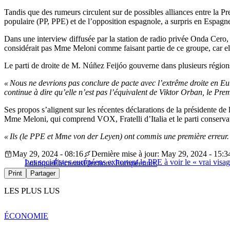
Tandis que des rumeurs circulent sur de possibles alliances entre la P
populaire (PP, PPE) et de l’opposition espagnole, a surpris en Espa
Dans une interview diffusée par la station de radio privée Onda Cer
considérait pas Mme Meloni comme faisant partie de ce groupe, car el
Le parti de droite de M. Núñez Feijóo gouverne dans plusieurs régions
« Nous ne devrions pas conclure de pacte avec l’extrême droite en Eur
continue à dire qu’elle n’est pas l’équivalent de Viktor Orban, le Pre
Ses propos s’alignent sur les récentes déclarations de la présidente 
Mme Meloni, qui comprend VOX, Fratelli d’Italia et le parti conservate
« Ils (le PPE et Mme von der Leyen) ont commis une première erreur. Je
May 29, 2024 - 08:16
Dernière mise à jour: May 29, 2024 - 15:3
Les socialistes européens exhortent le PPE à voir le « vrai vis
Politique
Élections
Élections Européennes
Print
Partager
LES PLUS LUS
ÉCONOMIE