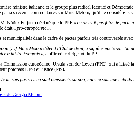
remière ministre italienne et le groupe plus radical Identité et Démocra
gne par ses récents commentaires sur Mme Meloni, qu’il ne considère p
o, M. Núñez Feijóo a déclaré que le PPE
« ne devrait pas faire de pacte 
le était
« pro-européenne ».
 et municipalités dans le cadre de pactes parfois très controversés av
ope […] Mme Meloni défend l’État de droit, a signé le pacte sur l’immi
mier ministre hongrois »
, a affirmé le dirigeant du PP.
de la Commission européenne, Ursula von der Leyen (PPE), qui a laissé 
ur polonais Droit et Justice (PiS).
 ne sais pas s’ils en sont conscients ou non, mais je sais que cela doit
4
age » de Giorgia Meloni