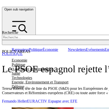
Open sub navigation
Recherche
Rapporteur
Politique
Économie
Newsletters
Evénements
Em
POLICY AREAS
POLITIQUE
Economie
Politique
Le PSOE espagnol rejette l
Agriculture et Alimentation
Santé
Technologies
Energie, Environnement et Transport
Défense
Teresa Ribera, tête de liste du PSOE (S&D) pour les Européennes de ju
Conservateurs et Réformistes européens (CRE) ou toute autre force
« 
Fernando Heller
EURACTIV Espagne avec EFE