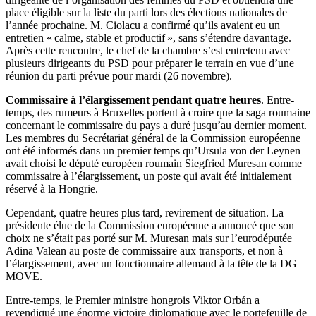
place éligible sur la liste du parti lors des élections nationales de
l’année prochaine. M. Ciolacu a confirmé qu’ils avaient eu un
entretien « calme, stable et productif », sans s’étendre davantage.
Après cette rencontre, le chef de la chambre s’est entretenu avec
plusieurs dirigeants du PSD pour préparer le terrain en vue d’une
réunion du parti prévue pour mardi (26 novembre).
Commissaire à l’élargissement pendant quatre heures
. Entre-
temps, des rumeurs à Bruxelles portent à croire que la saga roumaine
concernant le commissaire du pays a duré jusqu’au dernier moment.
Les membres du Secrétariat général de la Commission européenne
ont été informés dans un premier temps qu’Ursula von der Leynen
avait choisi le député européen roumain Siegfried Muresan comme
commissaire à l’élargissement, un poste qui avait été initialement
réservé à la Hongrie.
Cependant, quatre heures plus tard, revirement de situation. La
présidente élue de la Commission européenne a annoncé que son
choix ne s’était pas porté sur M. Muresan mais sur l’eurodéputée
Adina Valean au poste de commissaire aux transports, et non à
l’élargissement, avec un fonctionnaire allemand à la tête de la DG
MOVE.
Entre-temps, le Premier ministre hongrois Viktor Orbán a
revendiqué une énorme victoire diplomatique avec le portefeuille de