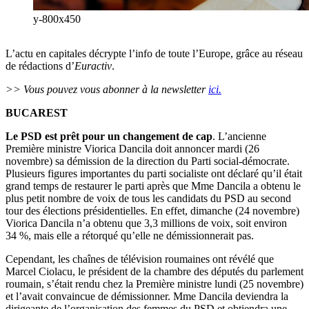
y-800x450
L’actu en capitales décrypte l’info de toute l’Europe, grâce au réseau
de rédactions d’
Euractiv
.
>> Vous pouvez vous abonner à la newsletter
ici.
BUCAREST
Le PSD est prêt pour un changement de cap
. L’ancienne
Première ministre Viorica Dancila doit annoncer mardi (26
novembre) sa démission de la direction du Parti social-démocrate.
Plusieurs figures importantes du parti socialiste ont déclaré qu’il était
grand temps de restaurer le parti après que Mme Dancila a obtenu le
plus petit nombre de voix de tous les candidats du PSD au second
tour des élections présidentielles. En effet, dimanche (24 novembre)
Viorica Dancila n’a obtenu que 3,3 millions de voix, soit environ
34 %, mais elle a rétorqué qu’elle ne démissionnerait pas.
Cependant, les chaînes de télévision roumaines ont révélé que
Marcel Ciolacu, le président de la chambre des députés du parlement
roumain, s’était rendu chez la Première ministre lundi (25 novembre)
et l’avait convaincue de démissionner. Mme Dancila deviendra la
dirigeante de l’organisation des femmes du PSD et obtiendra une