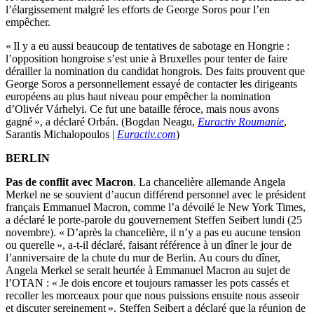
l’élargissement malgré les efforts de George Soros pour l’en
empêcher.
« Il y a eu aussi beaucoup de tentatives de sabotage en Hongrie :
l’opposition hongroise s’est unie à Bruxelles pour tenter de faire
dérailler la nomination du candidat hongrois. Des faits prouvent que
George Soros a personnellement essayé de contacter les dirigeants
européens au plus haut niveau pour empêcher la nomination
d’Olivér Várhelyi. Ce fut une bataille féroce, mais nous avons
gagné », a déclaré Orbán. (Bogdan Neagu,
Euractiv Roumanie
,
Sarantis Michalopoulos |
Euractiv.com
)
BERLIN
Pas de conflit avec Macron
. La chancelière allemande Angela
Merkel ne se souvient d’aucun différend personnel avec le président
français Emmanuel Macron, comme l’a dévoilé le New York Times,
a déclaré le porte-parole du gouvernement Steffen Seibert lundi (25
novembre). « D’après la chancelière, il n’y a pas eu aucune tension
ou querelle », a-t-il déclaré, faisant référence à un dîner le jour de
l’anniversaire de la chute du mur de Berlin. Au cours du dîner,
Angela Merkel se serait heurtée à Emmanuel Macron au sujet de
l’OTAN : « Je dois encore et toujours ramasser les pots cassés et
recoller les morceaux pour que nous puissions ensuite nous asseoir
et discuter sereinement ». Steffen Seibert a déclaré que la réunion de