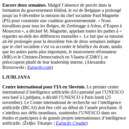
Encore deux semaines.
Malgré l’absence de percée dans la
formation du gouvernement fédéral, le roi de Belgique a prolongé
jusqu’au 9 décembre la mission du chef socialiste Paul Magnette
(PS) pour construire une coalition gouvernementale. « Nous
travaillons pour tous les Belges, de Zeebrugge à Arlon, d’Eupen à
Mouscron », a déclaré M. Magnette, appelant toutes les parties à «
regarder au-delà des différences mutuelles ». Le fait que sa mission
ait été prolongée pour la deuxième fois de deux semaines indique
que le chef socialiste s’est vu accorder le bénéfice du doute, tandis
que les autres partis plus importants, le mouvement réformateur
(MR) et le Christen-Democratisch en Vlaams (CD&V), se
préoccupent plutôt de leur leadership interne. (Alexandra
Brzozowski |
Euractiv.com
)
LJUBLJANA
Centre international pour l’IA en Slovénie.
Le premier centre
international d’intelligence artificielle (IA) parrainé par l’UNESCO
sera basé à Ljubljana, a décidé l’UNESCO à Paris lundi (25
novembre). Le Centre international de recherche sur l’intelligence
artificielle (IRCAI) doit être créé au début de l’année prochaine. Il
s’attellera aux défis mondiaux, soutiendra l’UNESCO dans ses
études et participera à de grands projets internationaux d’intelligence
artificielle. (Željko Trkanjec |
Euractiv Croatie
)