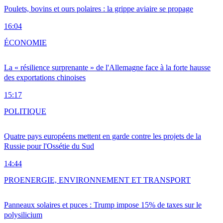
Poulets, bovins et ours polaires : la grippe aviaire se propage
16:04
ÉCONOMIE
La « résilience surprenante » de l'Allemagne face à la forte hausse
des exportations chinoises
15:17
POLITIQUE
Quatre pays européens mettent en garde contre les projets de la
Russie pour l'Ossétie du Sud
14:44
PRO
ENERGIE, ENVIRONNEMENT ET TRANSPORT
Panneaux solaires et puces : Trump impose 15% de taxes sur le
polysilicium