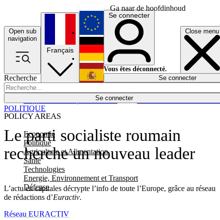
Ga naar de hoofdinhoud
Se connecter
Open sub
Close menu
English
navigation
Français
Deutsch
Vous êtes déconnecté.
Recherche
Se connecter
Español
Lumières éteintes
Se connecter
Rapporteur
Politique
Économie
Newsletters
Evénements
Em
POLITIQUE
POLICY AREAS
Le parti socialiste roumain
Economie
Politique
recherche un nouveau leader
Agriculture et Alimentation
Santé
Technologies
Energie, Environnement et Transport
Défense
L’actu en capitales décrypte l’info de toute l’Europe, grâce au réseau
de rédactions d’
Euractiv
.
Réseau EURACTIV