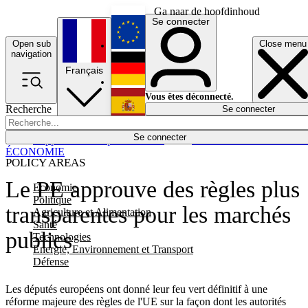
Ga naar de hoofdinhoud
Se connecter
Open sub
Close menu
English
navigation
Français
Deutsch
Vous êtes déconnecté.
Recherche
Se connecter
Español
Lumières éteintes
Se connecter
Rapporteur
Politique
Économie
Newsletters
Evénements
Em
ÉCONOMIE
POLICY AREAS
Le PE approuve des règles plus
Economie
Politique
transparentes pour les marchés
Agriculture et Alimentation
Santé
publics
Technologies
Energie, Environnement et Transport
Défense
Les députés européens ont donné leur feu vert définitif à une
réforme majeure des règles de l'UE sur la façon dont les autorités