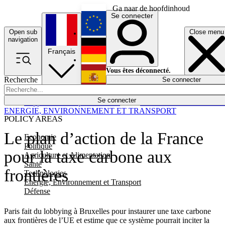
Ga naar de hoofdinhoud
Se connecter
Open sub
Close menu
English
navigation
Français
Deutsch
Vous êtes déconnecté.
Recherche
Se connecter
Español
Lumières éteintes
Se connecter
Rapporteur
Politique
Économie
Newsletters
Evénements
Em
ENERGIE, ENVIRONNEMENT ET TRANSPORT
POLICY AREAS
Le plan d’action de la France
Economie
Politique
pour la taxe carbone aux
Agriculture et Alimentation
Santé
frontières
Technologies
Energie, Environnement et Transport
Défense
Paris fait du lobbying à Bruxelles pour instaurer une taxe carbone
aux frontières de l’UE et estime que ce système pourrait inciter la