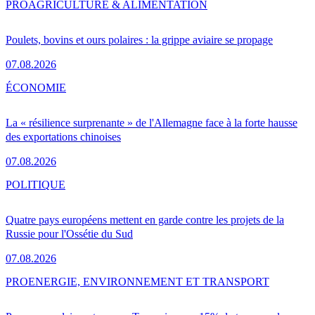
PRO
AGRICULTURE & ALIMENTATION
Poulets, bovins et ours polaires : la grippe aviaire se propage
07.08.2026
ÉCONOMIE
La « résilience surprenante » de l'Allemagne face à la forte hausse
des exportations chinoises
07.08.2026
POLITIQUE
Quatre pays européens mettent en garde contre les projets de la
Russie pour l'Ossétie du Sud
07.08.2026
PRO
ENERGIE, ENVIRONNEMENT ET TRANSPORT