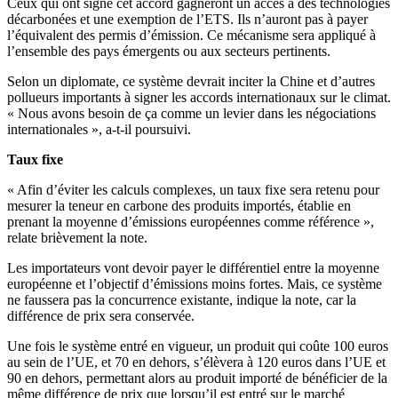
Ceux qui ont signé cet accord gagneront un accès à des technologies
décarbonées et une exemption de l’ETS. Ils n’auront pas à payer
l’équivalent des permis d’émission. Ce mécanisme sera appliqué à
l’ensemble des pays émergents ou aux secteurs pertinents.
Selon un diplomate, ce système devrait inciter
la Chine
et d’autres
pollueurs importants à signer les accords internationaux sur le climat.
« Nous avons besoin de ça comme un levier dans les négociations
internationales », a-t-il poursuivi.
Taux fixe
« Afin d’éviter les calculs complexes, un taux fixe sera retenu pour
mesurer la teneur en carbone des produits importés, établie en
prenant la moyenne d’émissions européennes comme référence »,
relate brièvement la note.
Les importateurs vont devoir payer le différentiel entre la moyenne
européenne et l’objectif d’émissions moins fortes. Mais, ce système
ne faussera pas la concurrence existante, indique la note, car la
différence de prix sera conservée.
Une fois le système entré en vigueur, un produit qui coûte 100 euros
au sein de l’UE, et 70 en dehors, s’élèvera à 120 euros dans l’UE et
90 en dehors, permettant alors au produit importé de bénéficier de la
même différence de prix que lorsqu’il est entré sur le marché