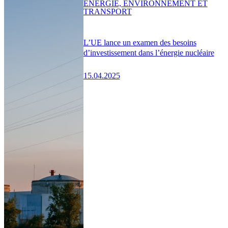
ENERGIE, ENVIRONNEMENT ET
TRANSPORT
L’UE lance un examen des besoins
d’investissement dans l’énergie nucléaire
15.04.2025