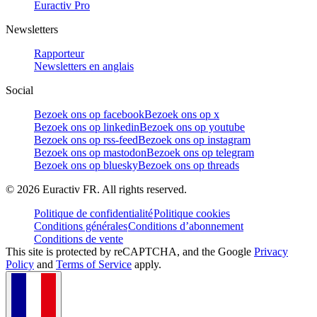
Euractiv Pro
Newsletters
Rapporteur
Newsletters en anglais
Social
Bezoek ons op facebook
Bezoek ons op x
Bezoek ons op linkedin
Bezoek ons op youtube
Bezoek ons op rss-feed
Bezoek ons op instagram
Bezoek ons op mastodon
Bezoek ons op telegram
Bezoek ons op bluesky
Bezoek ons op threads
©
2026
Euractiv FR. All rights reserved.
Politique de confidentialité
Politique cookies
Conditions générales
Conditions d’abonnement
Conditions de vente
This site is protected by reCAPTCHA, and the Google
Privacy
Policy
and
Terms of Service
apply.