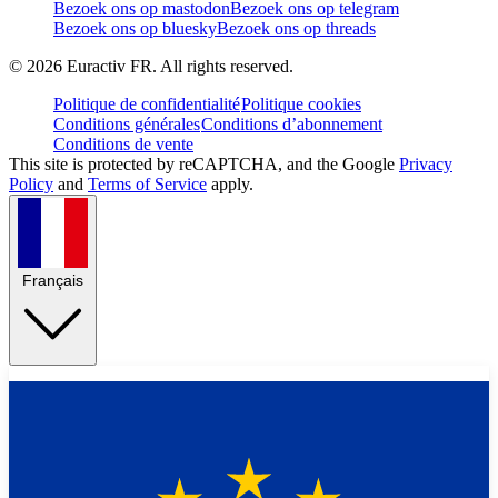
Bezoek ons op mastodon
Bezoek ons op telegram
Bezoek ons op bluesky
Bezoek ons op threads
©
2026
Euractiv FR. All rights reserved.
Politique de confidentialité
Politique cookies
Conditions générales
Conditions d’abonnement
Conditions de vente
This site is protected by reCAPTCHA, and the Google
Privacy
Policy
and
Terms of Service
apply.
Français