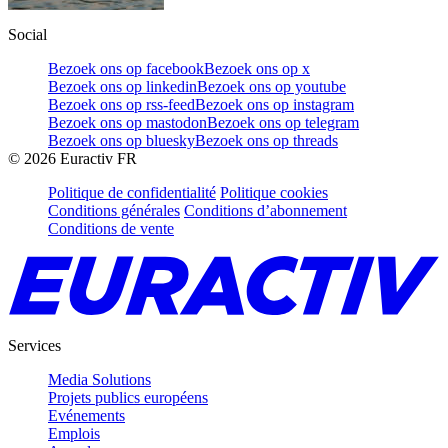
Social
Bezoek ons op facebook
Bezoek ons op x
Bezoek ons op linkedin
Bezoek ons op youtube
Bezoek ons op rss-feed
Bezoek ons op instagram
Bezoek ons op mastodon
Bezoek ons op telegram
Bezoek ons op bluesky
Bezoek ons op threads
©
2026
Euractiv FR
Politique de confidentialité
Politique cookies
Conditions générales
Conditions d’abonnement
Conditions de vente
Services
Media Solutions
Projets publics européens
Evénements
Emplois