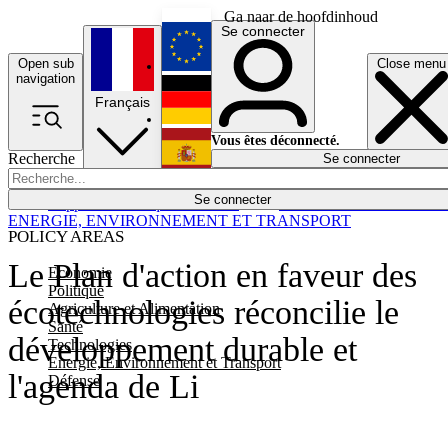
Ga naar de hoofdinhoud
Se connecter
Open sub
Close menu
English
navigation
Français
Deutsch
Vous êtes déconnecté.
Recherche
Se connecter
Español
Lumières éteintes
Se connecter
Rapporteur
Politique
Économie
Newsletters
Evénements
Em
ENERGIE, ENVIRONNEMENT ET TRANSPORT
POLICY AREAS
Le Plan d'action en faveur des
Economie
Politique
écotechnologies réconcilie le
Agriculture et Alimentation
Santé
développement durable et
Technologies
Energie, Environnement et Transport
l'agenda de Li
Défense