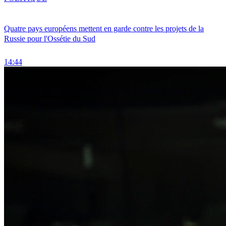
Quatre pays européens mettent en garde contre les projets de la
Russie pour l'Ossétie du Sud
14:44