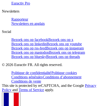
Euractiv Pro
Newsletters
Rapporteur
Newsletters en anglais
Social
Bezoek ons op facebook
Bezoek ons op x
Bezoek ons op linkedin
Bezoek ons op youtube
Bezoek ons op rss-feed
Bezoek ons op instagram
Bezoek ons op mastodon
Bezoek ons op telegram
Bezoek ons op bluesky
Bezoek ons op threads
©
2026
Euractiv FR. All rights reserved.
Politique de confidentialité
Politique cookies
Conditions générales
Conditions d’abonnement
Conditions de vente
This site is protected by reCAPTCHA, and the Google
Privacy
Policy
and
Terms of Service
apply.