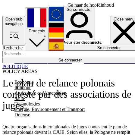
Ga naar de hoofdinhoud
Se connecter
Open sub
Close menu
English
navigation
Français
Deutsch
Vous êtes déconnecté.
Recherche
Se connecter
Español
Lumières éteintes
Se connecter
Rapporteur
Politique
Économie
Newsletters
Evénements
Em
POLITIQUE
POLICY AREAS
Le plan de relance polonais
Economie
Politique
contesté par des associations de
Agriculture et Alimentation
Santé
juges
Technologies
Energie, Environnement et Transport
Défense
Quatre organisations internationales de juges contestent le plan de
relance polonais devant la CJUE. Selon elles, la Pologne ne remplit