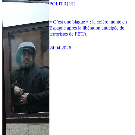
POLITIQUE
« C’est une blague » : la colère monte en
Espagne après la libération anticipée de
terroristes de l’ETA
24.04.2026