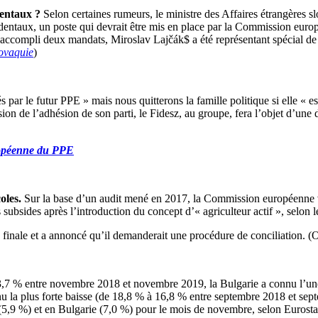
dentaux ?
Selon certaines rumeurs, le ministre des Affaires étrangères sl
dentaux, un poste qui devrait être mis en place par la Commission euro
t accompli deux mandats, Miroslav Lajčák$ a été représentant spécial 
lovaquie
)
 par le futur PPE » mais nous quitterons la famille politique si elle « e
nsion de l’adhésion de son parti, le Fidesz, au groupe, fera l’objet d’u
ropéenne du PPE
oles.
Sur la base d’un audit mené en 2017, la Commission européenne 
s subsides après l’introduction du concept d’« agriculteur actif », selo
e finale et a annoncé qu’il demanderait une procédure de conciliation. 
,7 % entre novembre 2018 et novembre 2019, la Bulgarie a connu l’une
nu la plus forte baisse (de 18,8 % à 16,8 % entre septembre 2018 et se
 (5,9 %) et en Bulgarie (7,0 %) pour le mois de novembre, selon Eurost