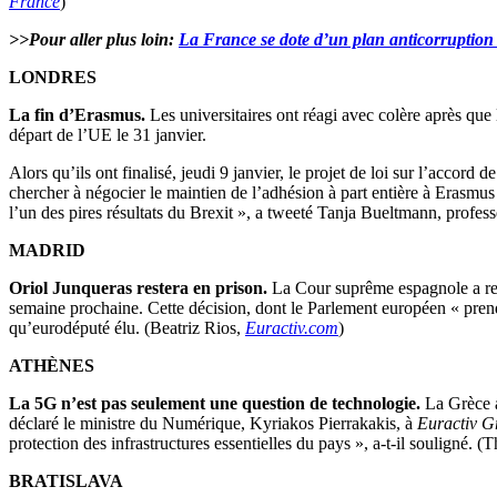
France
)
>>Pour aller plus loin:
La France se dote d’un plan anticorruption 
LONDRES
La fin d’Erasmus.
Les universitaires ont réagi avec colère après q
départ de l’UE le 31 janvier.
Alors qu’ils ont finalisé, jeudi 9 janvier, le projet de loi sur l’accord
chercher à négocier le maintien de l’adhésion à part entière à Erasmus d
l’un des pires résultats du Brexit », a tweeté Tanja Bueltmann, profe
MADRID
Oriol Junqueras restera en prison.
La Cour suprême espagnole a refu
semaine prochaine. Cette décision, dont le Parlement européen « prendr
qu’eurodéputé élu. (Beatriz Rios,
Euractiv.com
)
ATHÈNES
La 5G n’est pas seulement une question de technologie.
La Grèce a
déclaré le ministre du Numérique, Kyriakos Pierrakakis, à
Euractiv G
protection des infrastructures essentielles du pays », a-t-il souligné.
BRATISLAVA