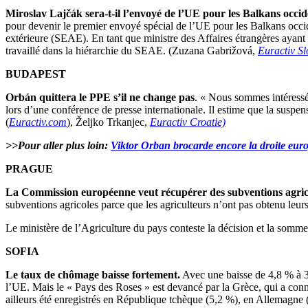
Miroslav Lajčák sera-t-il l’envoyé de l’UE pour les Balkans occi
pour devenir le premier envoyé spécial de l’UE pour les Balkans occi
extérieure (SEAE). En tant que ministre des Affaires étrangères ayan
travaillé dans la hiérarchie du SEAE. (Zuzana Gabrižová,
Euractiv S
BUDAPEST
Orbán quittera le PPE s’il ne change pas
. « Nous sommes intéressés
lors d’une conférence de presse internationale. Il estime que la suspe
(
Euractiv.com
), Željko Trkanjec,
Euractiv Croatie)
>>Pour aller plus loin:
Viktor Orban brocarde encore la droite eu
PRAGUE
La Commission européenne veut récupérer des subventions agric
subventions agricoles parce que les agriculteurs n’ont pas obtenu leur
Le ministère de l’Agriculture du pays conteste la décision et la somm
SOFIA
Le taux de chômage baisse fortement.
Avec une baisse de 4,8 % à 3
l’UE. Mais le « Pays des Roses » est devancé par la Grèce, qui a con
ailleurs été enregistrés en République tchèque (5,2 %), en Allemagne