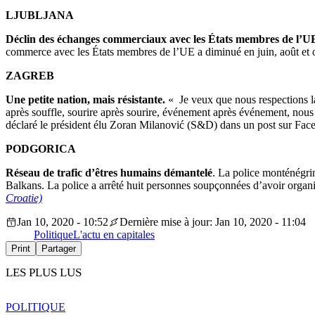
LJUBLJANA
Déclin des échanges commerciaux avec les États membres de l’U
commerce avec les États membres de l’UE a diminué en juin, août et oc
ZAGREB
Une petite nation, mais résistante.
« Je veux que nous respections la 
après souffle, sourire après sourire, événement après événement, nous 
déclaré le président élu Zoran Milanović (S&D) dans un post sur Fac
PODGORICA
Réseau de trafic d’êtres humains démantelé
. La police monténégrin
Balkans. La police a arrêté huit personnes soupçonnées d’avoir organ
Croatie)
Jan 10, 2020 - 10:52
Dernière mise à jour: Jan 10, 2020 - 11:04
Politique
L'actu en capitales
Print
Partager
LES PLUS LUS
POLITIQUE