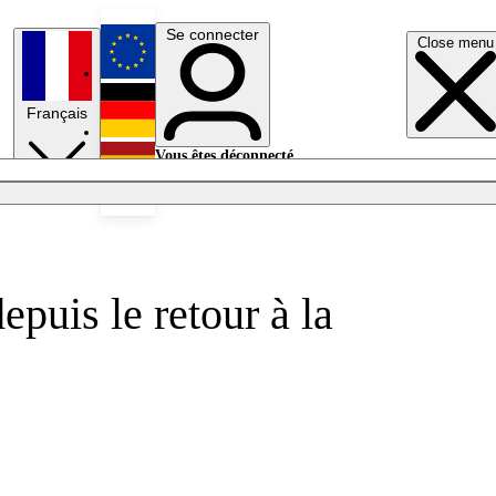
Se connecter
Close menu
English
Français
Deutsch
Vous êtes déconnecté.
Se connecter
Español
Lumières éteintes
puis le retour à la