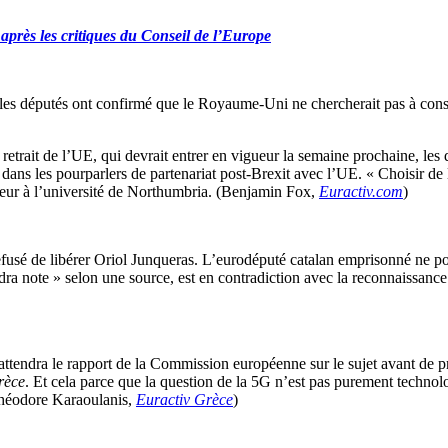
après les critiques du Conseil de l’Europe
ue les députés ont confirmé que le Royaume-Uni ne chercherait pas à co
 de retrait de l’UE, qui devrait entrer en vigueur la semaine prochaine, le
ans les pourparlers de partenariat post-Brexit avec l’UE. « Choisir de li
sseur à l’université de Northumbria. (Benjamin Fox,
Euractiv.com
)
sé de libérer Oriol Junqueras. L’eurodéputé catalan emprisonné ne pou
a note » selon une source, est en contradiction avec la reconnaissance 
ttendra le rapport de la Commission européenne sur le sujet avant de 
rèce
. Et cela parce que la question de la 5G n’est pas purement technolo
 (Théodore Karaoulanis,
Euractiv Grèce
)