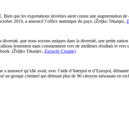
E
. Bien que les exportations slovènes aient connu une augmentation d
tobre 2019, a annoncé l’office statistique du pays. (Željko Trkanjec,
E
diversité, que nous soyons uniques dans la diversité, une petite nation ma
allions lentement mais constamment vers de meilleurs résultats et vers u
ebook. (Željko Trkanjec,
Euractiv Croatie)
e a annoncé qu’elle avait, avec l’aide d’Interpol et d’Europol, démantel
isé un groupe criminel qui détenait plus de 90 citoyens taïwanais en e