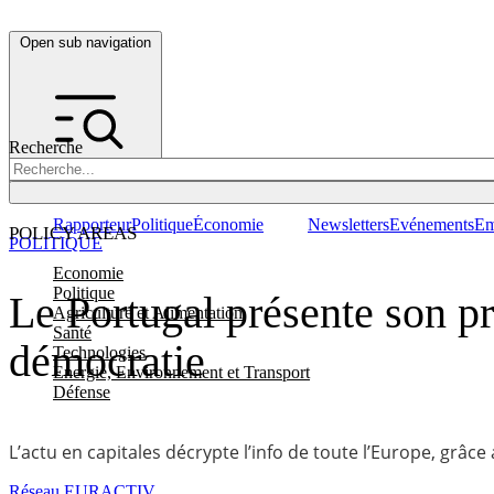
Open sub navigation
Recherche
Rapporteur
Politique
Économie
Newsletters
Evénements
Em
POLICY AREAS
POLITIQUE
Economie
Politique
Le Portugal présente son pr
Agriculture et Alimentation
Santé
démocratie
Technologies
Energie, Environnement et Transport
Défense
L’actu en capitales décrypte l’info de toute l’Europe, grâce
Réseau EURACTIV