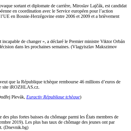
ovaque sortant et diplomate de carrière, Miroslav Lajčák, est candidat
péenne en coordination avec le Service européen pour l’action
de l’UE en Bosnie-Herzégovine entre 2006 et 2009 et a brièvement
st incapable de changer », a déclaré le Premier ministre Viktor Orbán
ne décision dans les prochaines semaines. (Vlagyiszlav Makszimov
veut que la République tchèque rembourse 46 millions d’euros de
n le site iROZHLAS.cz.
(Ondřej Plevák,
Euractiv République tchèque
)
 des plus fortes baisses du chômage parmi les États membres de
ptembre 2019). Les plus bas taux de chômage des jeunes ont par
at. (Dnevnik.bg)