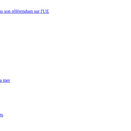
s son référendum sur l'UE
la mer
ts