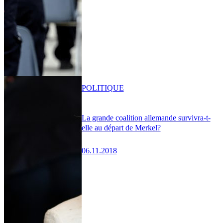
POLITIQUE
La grande coalition allemande survivra-t-
elle au départ de Merkel?
06.11.2018