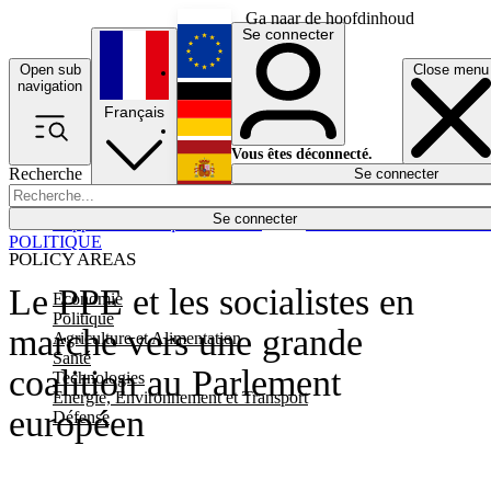
Ga naar de hoofdinhoud
Se connecter
Open sub
Close menu
English
navigation
Français
Deutsch
Vous êtes déconnecté.
Recherche
Se connecter
Español
Lumières éteintes
Se connecter
Rapporteur
Politique
Économie
Newsletters
Evénements
Em
POLITIQUE
POLICY AREAS
Le PPE et les socialistes en
Economie
Politique
marche vers une grande
Agriculture et Alimentation
Santé
coalition au Parlement
Technologies
Energie, Environnement et Transport
européen
Défense