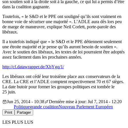
son soutien soit à la droite soit à la gauche, ce qui lui a permis d’être
dans la coalition gagnante.
Toutefois, « le S&D et le PPE ont souligné qu’ils sont vraiment en
bonne voie de sécuriser une majorité ». L’ADLE aura dès lors peu
de marge de manœuvre, explique Neil Corlett, porte-parole des
libéraux.
Il a toutefois indiqué que « le S&D et le PPE détiennent seulement
une étroite majorité et je pense qu’ils auront besoin de soutien ».
Avec le soutien des libéraux, les textes de loi pourraient être adoptés
assez facilement dans les prochaines années.
http://cf.datawrapper.de/XbYgq/1/
Les libéraux ont cédé leur troisième place aux conservateurs de la
CRE. La CRE et l’ADLE comptent respectivement 70 et 67 sièges.
La date butoir pour former les groupes politiques est tombée le
25 juin.
Jun 25, 2014 - 10:38
Dernière mise à jour: Jul 7, 2014 - 12:20
Politique
grande coalition
Nouveau Parlement Européen
Print
Partager
LES PLUS LUS