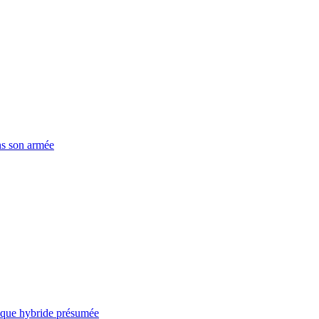
ns son armée
taque hybride présumée