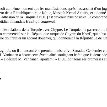
oit au même moment que les manifestations après l’assassinat d’un juge l
ateur de la République turque laïque, Mustafa Kemal Atatürk, et a donné 
 adhésion de la Turquie à l’UE] est devenue plus positive. Je comprends
otidien finlandais
Helsingin Sanomat
.
les relations de la Turquie avec Chypre. Le Turquie n’a pas reconnu 
rgo commercial sur la ‘République turque de Chypre du Nord’, qui n’est 
uie doit ratifier un accord douanier, qui donnerait à la République de C
ghreb, où il a rencontré le premier ministre Ivo Sanader. Ce dernier cr
. Vanhanen a écarté cette éventualité, soulignant le fait que la demand
, » a déclaré M. Vanhanen, ajoutant : « L’UE doit tenir ses promesses et
7