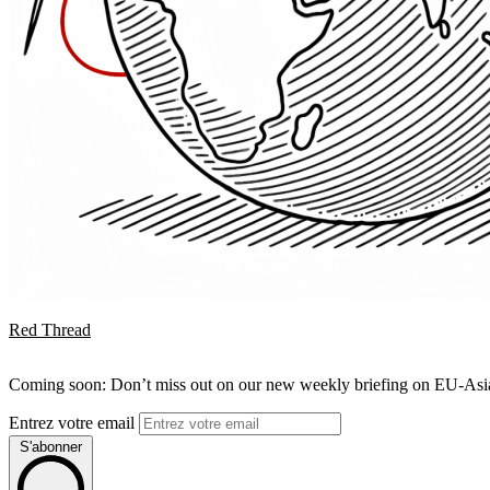
Red Thread
Coming soon: Don’t miss out on our new weekly briefing on EU-Asia 
Entrez votre email
S'abonner