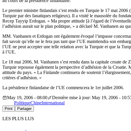
au cours de la présidence finlandaise.
Le premier ministre finlandais s’est rendu en Turquie le 17 mai 2006 (s
Turquie par des fanatiques religieux). Il a visité le mausolée du fond
Recep Tayyip Erdogan. « Ma propre attitude [à l’égard de l’éventuelle
l’adhésion aurait sur le plan politique, » a déclaré M. Vanhanen au qu
MM. Vanhanen et Erdogan ont également évoqué l’impasse concernant 
fait savoir qu’elle ne le fera pas tant que l’UE maintiendra son emba
l’UE ne peut accepter une telle relation avec la Turquie et que la Turq
à l’UE.
Le 18 mai 2006, M. Vanhanen s’est rendu dans la capitale croate de Za
Turquie repousse également la perspective d’adhésion de la Croatie. M
attitude du pays. « La Finlande continuera de soutenir l’élargissement
critères d’adhésion. »
La présidence finlandaise de l’UE commencera le 1er juillet 2006.
May 19, 2006 - 08:00
Dernière mise à jour: May 19, 2006 - 10:5
Politique
Chine
International
Print
Partager
LES PLUS LUS