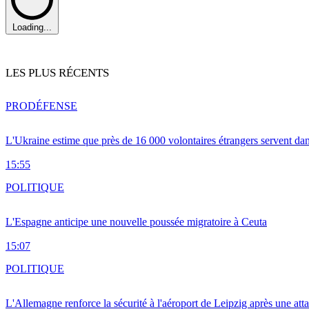
Loading...
LES PLUS RÉCENTS
PRO
DÉFENSE
L'Ukraine estime que près de 16 000 volontaires étrangers servent da
15:55
POLITIQUE
L'Espagne anticipe une nouvelle poussée migratoire à Ceuta
15:07
POLITIQUE
L'Allemagne renforce la sécurité à l'aéroport de Leipzig après une at