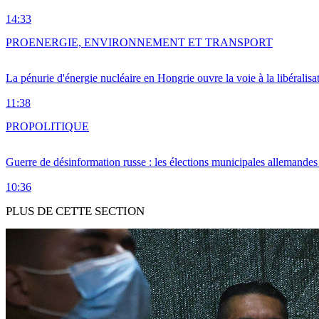
14:33
PRO
ENERGIE, ENVIRONNEMENT ET TRANSPORT
La pénurie d'énergie nucléaire en Hongrie ouvre la voie à la libéralis
11:38
PRO
POLITIQUE
Guerre de désinformation russe : les élections municipales allemandes 
10:36
PLUS DE CETTE SECTION