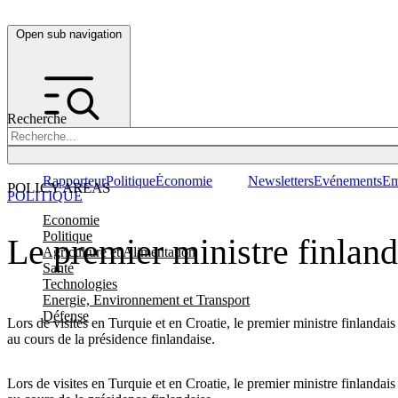
Open sub navigation
Recherche
Rapporteur
Politique
Économie
Newsletters
Evénements
Em
POLICY AREAS
POLITIQUE
Economie
Politique
Le premier ministre finlan
Agriculture et Alimentation
Santé
Technologies
Energie, Environnement et Transport
Défense
Lors de visites en Turquie et en Croatie, le premier ministre finlanda
au cours de la présidence finlandaise.
Lors de visites en Turquie et en Croatie, le premier ministre finland