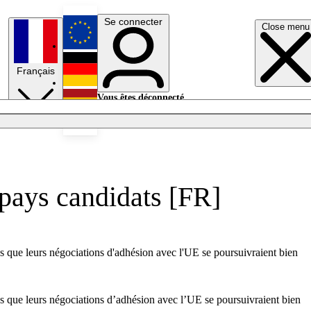
Se connecter
Close menu
English
Français
Deutsch
Vous êtes déconnecté.
Se connecter
Español
Lumières éteintes
 pays candidats [FR]
ys que leurs négociations d'adhésion avec l'UE se poursuivraient bien
ys que leurs négociations d’adhésion avec l’UE se poursuivraient bien