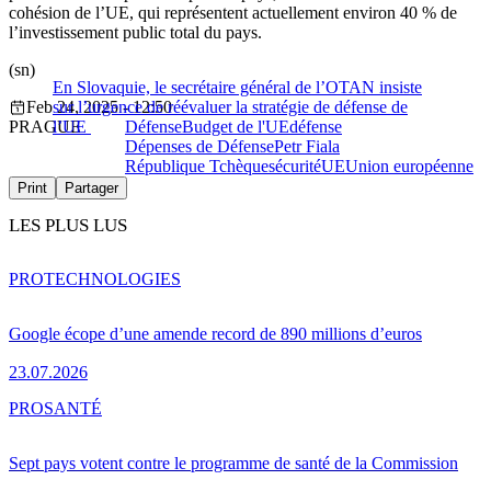
cohésion de l’UE, qui représentent actuellement environ 40 % de
l’investissement public total du pays.
(sn)
En Slovaquie, le secrétaire général de l’OTAN insiste
Feb 24, 2025 - 12:50
sur l’urgence de réévaluer la stratégie de défense de
PRAGUE
l’UE
Défense
Budget de l'UE
défense
Dépenses de Défense
Petr Fiala
République Tchèque
sécurité
UE
Union européenne
Print
Partager
LES PLUS LUS
PRO
TECHNOLOGIES
Google écope d’une amende record de 890 millions d’euros
23.07.2026
PRO
SANTÉ
Sept pays votent contre le programme de santé de la Commission