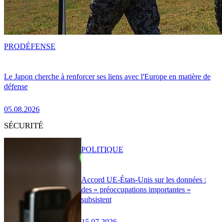
PRO
DÉFENSE
Le Japon cherche à renforcer ses liens avec l'Europe en matière de
défense
05.08.2026
SÉCURITÉ
POLITIQUE
Accord UE-États-Unis sur les données :
des « préoccupations importantes »
subsistent
15.07.2026