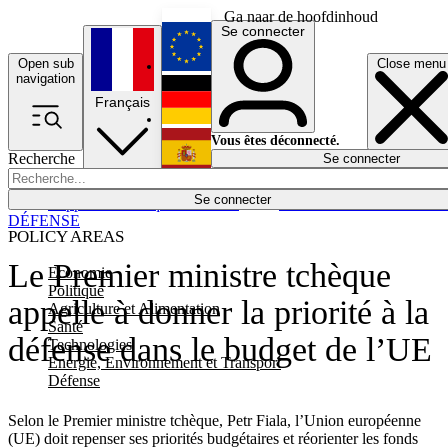
Ga naar de hoofdinhoud
Se connecter
Open sub
Close menu
English
navigation
Français
Deutsch
Vous êtes déconnecté.
Recherche
Se connecter
Español
Lumières éteintes
Se connecter
Rapporteur
Politique
Économie
Newsletters
Evénements
Em
DÉFENSE
POLICY AREAS
Le Premier ministre tchèque
Economie
Politique
appelle à donner la priorité à la
Agriculture et Alimentation
Santé
défense dans le budget de l’UE
Technologies
Energie, Environnement et Transport
Défense
Selon le Premier ministre tchèque, Petr Fiala, l’Union européenne
(UE) doit repenser ses priorités budgétaires et réorienter les fonds