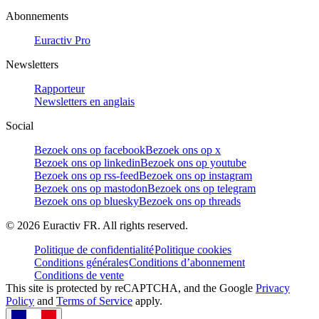
Abonnements
Euractiv Pro
Newsletters
Rapporteur
Newsletters en anglais
Social
Bezoek ons op facebook
Bezoek ons op x
Bezoek ons op linkedin
Bezoek ons op youtube
Bezoek ons op rss-feed
Bezoek ons op instagram
Bezoek ons op mastodon
Bezoek ons op telegram
Bezoek ons op bluesky
Bezoek ons op threads
©
2026
Euractiv FR. All rights reserved.
Politique de confidentialité
Politique cookies
Conditions générales
Conditions d’abonnement
Conditions de vente
This site is protected by reCAPTCHA, and the Google
Privacy
Policy
and
Terms of Service
apply.