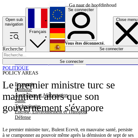
Ga naar de hoofdinhoud
Se connecter
Open sub
Close menu
English
navigation
Français
Deutsch
Vous êtes déconnecté.
Recherche
Se connecter
Español
Lumières éteintes
Se connecter
Rapporteur
Politique
Économie
Newsletters
Evénements
Em
POLITIQUE
POLICY AREAS
Le premier ministre turc se
Economie
Politique
maintient alors que son
Agriculture et Alimentation
Santé
gouvernement s'évapore
Technologies
Energie, Environnement et Transport
Défense
Le premier ministre turc, Bulent Ecevit, en mauvaise santé, persiste
à se cramponner au pouvoir même après la démission de sept de ses