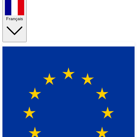
Français