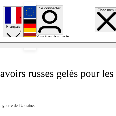
Se connecter
Close menu
English
Français
Deutsch
Vous êtes déconnecté.
Se connecter
Español
Lumières éteintes
avoirs russes gelés pour les
e guerre de l'Ukraine.