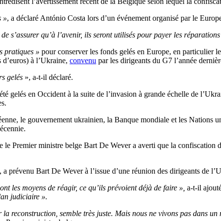
tredisent l’avertissement récent de la Belgique selon lequel la confisca
s »
, a déclaré António Costa lors d’un événement organisé par le Europ
 de s’assurer qu’à l’avenir, ils seront utilisés pour payer les réparations
s pratiques »
pour conserver les fonds gelés en Europe, en particulier le 
s d’euros) à l’Ukraine,
convenu
par les dirigeants du G7 l’année dernièr
rs gelés
», a-t-il déclaré.
 été gelés en Occident à la suite de l’invasion à grande échelle de l’Uk
s.
nne, le gouvernement ukrainien, la Banque mondiale et les Nations unie
décennie.
 le Premier ministre belge Bart De Wever a averti que la confiscation 
, a prévenu Bart De Wever à l’issue d’une réunion des dirigeants de l’
s ont les moyens de réagir, ce qu’ils prévoient déjà de faire »,
a-t-il ajout
n judiciaire ».
r la reconstruction, semble très juste. Mais nous ne vivons pas dans un