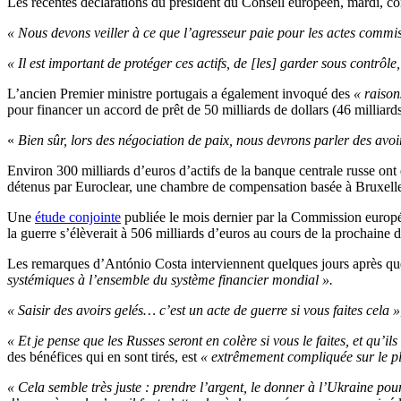
Les récentes déclarations du président du Conseil européen, mardi, con
« Nous devons veiller à ce que l’agresseur paie pour les actes commi
« Il est important de protéger ces actifs, de [les] garder sous contrôle,
L’ancien Premier ministre portugais a également invoqué des
« raison
pour financer un accord de prêt de 50 milliards de dollars (46 milliard
«
Bien sûr, lors des négociation de paix, nous devrons parler des avoi
Environ 300 milliards d’euros d’actifs de la banque centrale russe ont
détenus par Euroclear, une chambre de compensation basée à Bruxelle
Une
étude conjointe
publiée le mois dernier par la Commission europée
la guerre s’élèverait à 506 milliards d’euros au cours de la prochaine 
Les remarques d’António Costa interviennent quelques jours après que
systémiques à l’ensemble du système financier mondial ».
« Saisir des avoirs gelés… c’est un acte de guerre si vous faites cela »
« Et je pense que les Russes seront en colère si vous le faites, et qu’il
des bénéfices qui en sont tirés, est
« extrêmement compliquée sur le pla
« Cela semble très juste : prendre l’argent, le donner à l’Ukraine pou