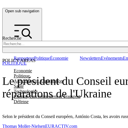
Open sub navigation
Recherche
Rapporteur
Politique
Économie
Newsletters
Evénements
Em
POLICY AREAS
POLITIQUE
Economie
Politique
Le président du Conseil eur
Agriculture et Alimentation
Santé
réparations de l'Ukraine
Technologies
Energie, Environnement et Transport
Défense
Selon le président du Conseil européen, António Costa, les avoirs russe
Thomas Moller-Nielsen
EURACTIV.com