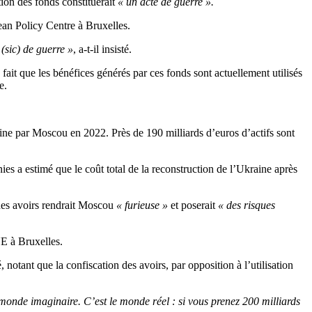
tion des fonds constituerait
« un acte de guerre ».
ean Policy Centre à Bruxelles.
 (sic) de guerre »
, a-t-il insisté.
fait que les bénéfices générés par ces fonds sont actuellement utilisés
e.
raine par Moscou en 2022. Près de 190 milliards d’euros d’actifs sont
s a estimé que le coût total de la reconstruction de l’Ukraine après
des avoirs rendrait Moscou
« furieuse »
et poserait
« des risques
UE à Bruxelles.
é, notant que la confiscation des avoirs, par opposition à l’utilisation
 monde imaginaire. C’est le monde réel : si vous prenez 200 milliards