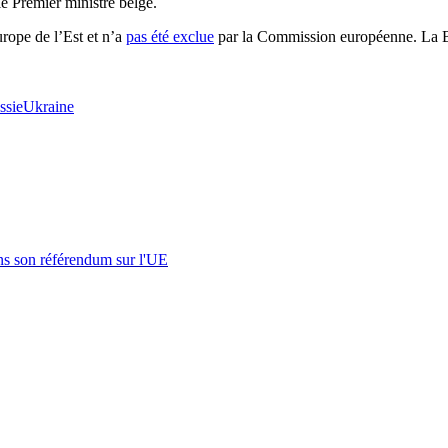
 le Premier ministre belge.
urope de l’Est et n’a
pas été exclue
par la Commission européenne. La Be
ssie
Ukraine
s son référendum sur l'UE