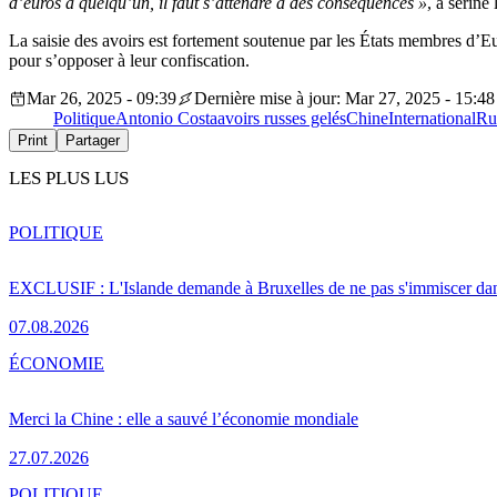
d’euros à quelqu’un, il faut s’attendre à des conséquences »
, a seriné
La saisie des avoirs est fortement soutenue par les États membres d’E
pour s’opposer à leur confiscation.
Mar 26, 2025 - 09:39
Dernière mise à jour: Mar 27, 2025 - 15:48
Politique
Antonio Costa
avoirs russes gelés
Chine
International
Ru
Print
Partager
LES PLUS LUS
POLITIQUE
EXCLUSIF : L'Islande demande à Bruxelles de ne pas s'immiscer dan
07.08.2026
ÉCONOMIE
Merci la Chine : elle a sauvé l’économie mondiale
27.07.2026
POLITIQUE