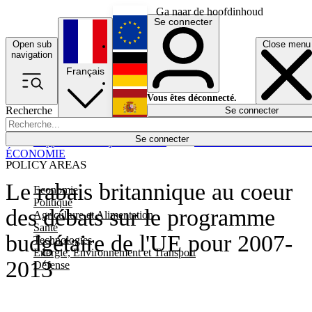
Ga naar de hoofdinhoud
Se connecter
Open sub
Close menu
English
navigation
Français
Deutsch
Vous êtes déconnecté.
Recherche
Se connecter
Español
Lumières éteintes
Se connecter
Rapporteur
Politique
Économie
Newsletters
Evénements
Em
ÉCONOMIE
POLICY AREAS
Le rabais britannique au coeur
Economie
Politique
des débats sur le programme
Agriculture et Alimentation
Santé
budgétaire de l'UE pour 2007-
Technologies
Energie, Environnement et Transport
2013
Défense