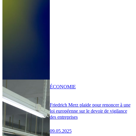
ÉCONOMIE
Friedrich Merz plaide pour renoncer à une
loi européenne sur le devoir de vigilance
des entreprises
09.05.2025