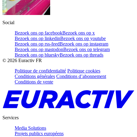
Social
Bezoek ons op facebook
Bezoek ons op x
Bezoek ons op linkedin
Bezoek ons op youtube
Bezoek ons op rss-feed
Bezoek ons op instagram
Bezoek ons op mastodon
Bezoek ons op telegram
Bezoek ons op bluesky
Bezoek ons op threads
©
2026
Euractiv FR
Politique de confidentialité
Politique cookies
Conditions générales
Conditions d’abonnement
Conditions de vente
Services
Media Solutions
Projets publics européens