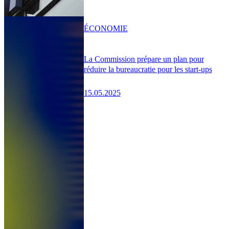
ÉCONOMIE
La Commission prépare un plan pour
réduire la bureaucratie pour les start-ups
15.05.2025