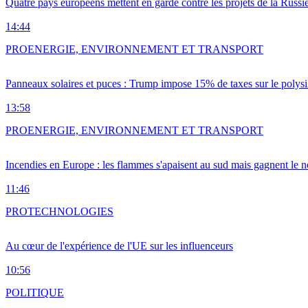
Quatre pays européens mettent en garde contre les projets de la Russi
14:44
PRO
ENERGIE, ENVIRONNEMENT ET TRANSPORT
Panneaux solaires et puces : Trump impose 15% de taxes sur le polysi
13:58
PRO
ENERGIE, ENVIRONNEMENT ET TRANSPORT
Incendies en Europe : les flammes s'apaisent au sud mais gagnent le n
11:46
PRO
TECHNOLOGIES
Au cœur de l'expérience de l'UE sur les influenceurs
10:56
POLITIQUE