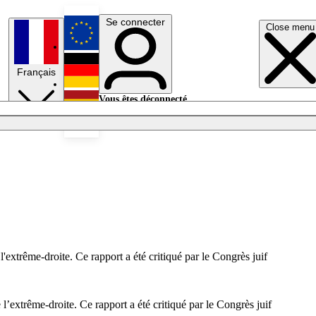
Se connecter
Close menu
English
Français
Deutsch
Vous êtes déconnecté.
Se connecter
Español
Lumières éteintes
'extrême-droite. Ce rapport a été critiqué par le Congrès juif
l’extrême-droite. Ce rapport a été critiqué par le Congrès juif