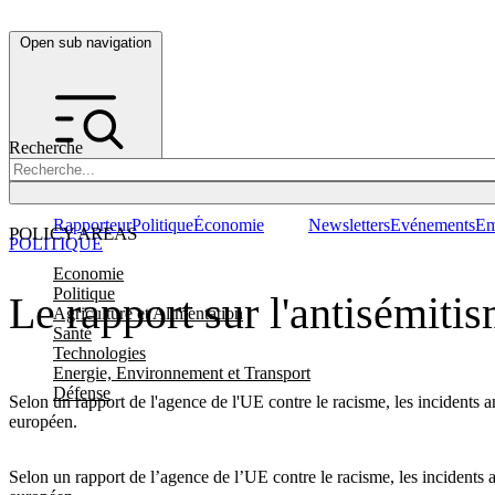
Open sub navigation
Recherche
Rapporteur
Politique
Économie
Newsletters
Evénements
Em
POLICY AREAS
POLITIQUE
Economie
Politique
Le rapport sur l'antisémiti
Agriculture et Alimentation
Santé
Technologies
Energie, Environnement et Transport
Défense
Selon un rapport de l'agence de l'UE contre le racisme, les incidents a
européen.
Selon un rapport de l’agence de l’UE contre le racisme, les incidents a