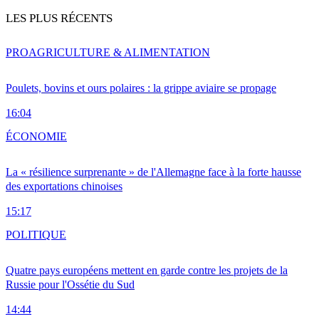
LES PLUS RÉCENTS
PRO
AGRICULTURE & ALIMENTATION
Poulets, bovins et ours polaires : la grippe aviaire se propage
16:04
ÉCONOMIE
La « résilience surprenante » de l'Allemagne face à la forte hausse
des exportations chinoises
15:17
POLITIQUE
Quatre pays européens mettent en garde contre les projets de la
Russie pour l'Ossétie du Sud
14:44