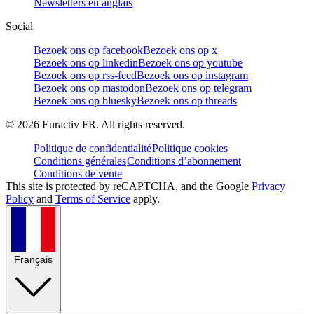
Newsletters en anglais
Social
Bezoek ons op facebook
Bezoek ons op x
Bezoek ons op linkedin
Bezoek ons op youtube
Bezoek ons op rss-feed
Bezoek ons op instagram
Bezoek ons op mastodon
Bezoek ons op telegram
Bezoek ons op bluesky
Bezoek ons op threads
©
2026
Euractiv FR. All rights reserved.
Politique de confidentialité
Politique cookies
Conditions générales
Conditions d’abonnement
Conditions de vente
This site is protected by reCAPTCHA, and the Google
Privacy
Policy
and
Terms of Service
apply.
Français