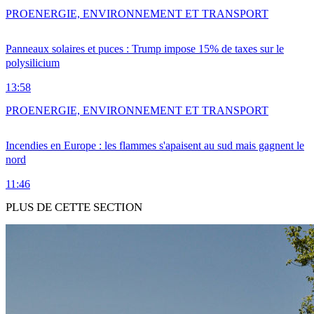
PRO
ENERGIE, ENVIRONNEMENT ET TRANSPORT
Panneaux solaires et puces : Trump impose 15% de taxes sur le
polysilicium
13:58
PRO
ENERGIE, ENVIRONNEMENT ET TRANSPORT
Incendies en Europe : les flammes s'apaisent au sud mais gagnent le
nord
11:46
PLUS DE CETTE SECTION