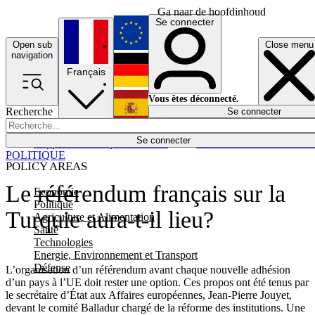
Ga naar de hoofdinhoud
Se connecter
Open sub
Close menu
English
navigation
Français
Deutsch
Vous êtes déconnecté.
Recherche
Se connecter
Español
Lumières éteintes
Se connecter
Rapporteur
Politique
Économie
Newsletters
Evénements
Em
POLITIQUE
POLICY AREAS
Le référendum français sur la
Economie
Politique
Turquie aura-t-il lieu?
Agriculture et Alimentation
Santé
Technologies
Energie, Environnement et Transport
Défense
L’organisation d’un référendum avant chaque nouvelle adhésion
d’un pays à l’UE doit rester une option. Ces propos ont été tenus par
le secrétaire d’État aux Affaires européennes, Jean-Pierre Jouyet,
devant le comité Balladur chargé de la réforme des institutions. Une