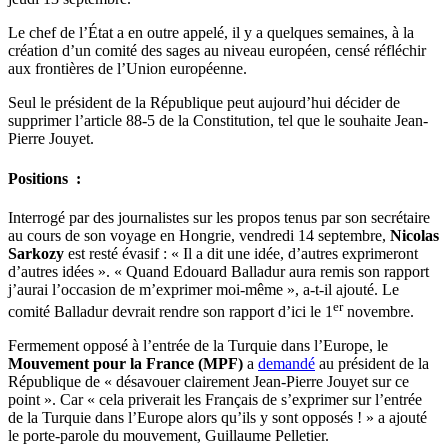
Le chef de l’État a en outre appelé, il y a quelques semaines, à la
création d’un comité des sages au niveau européen, censé réfléchir
aux frontières de l’Union européenne.
Seul le président de la République peut aujourd’hui décider de
supprimer l’article 88-5 de la Constitution, tel que le souhaite Jean-
Pierre Jouyet.
Positions :
Interrogé par des journalistes sur les propos tenus par son secrétaire
au cours de son voyage en Hongrie, vendredi 14 septembre,
Nicolas
Sarkozy
est resté évasif : « Il a dit une idée, d’autres exprimeront
d’autres idées ». « Quand Edouard Balladur aura remis son rapport
j’aurai l’occasion de m’exprimer moi-même », a-t-il ajouté. Le
er
comité Balladur devrait rendre son rapport d’ici le 1
novembre.
Fermement opposé à l’entrée de la Turquie dans l’Europe, le
Mouvement pour la France (MPF)
a
demandé
au président de la
République de « désavouer clairement Jean-Pierre Jouyet sur ce
point ». Car « cela priverait les Français de s’exprimer sur l’entrée
de la Turquie dans l’Europe alors qu’ils y sont opposés ! » a ajouté
le porte-parole du mouvement, Guillaume Pelletier.