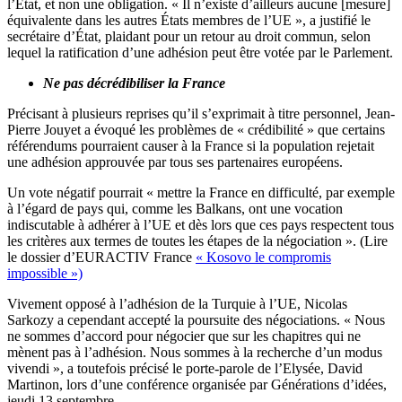
l’État, et non une obligation. « Il n’existe d’ailleurs aucune [mesure]
équivalente dans les autres États membres de l’UE », a justifié le
secrétaire d’État, plaidant pour un retour au droit commun, selon
lequel la ratification d’une adhésion peut être votée par le Parlement.
Ne pas décrédibiliser la France
Précisant à plusieurs reprises qu’il s’exprimait à titre personnel, Jean-
Pierre Jouyet a évoqué les problèmes de « crédibilité » que certains
référendums pourraient causer à la France si la population rejetait
une adhésion approuvée par tous ses partenaires européens.
Un vote négatif pourrait « mettre la France en difficulté, par exemple
à l’égard de pays qui, comme les Balkans, ont une vocation
indiscutable à adhérer à l’UE et dès lors que ces pays respectent tous
les critères aux termes de toutes les étapes de la négociation ». (Lire
le dossier d’EURACTIV France
« Kosovo le compromis
impossible »)
Vivement opposé à l’adhésion de la Turquie à l’UE, Nicolas
Sarkozy a cependant accepté la poursuite des négociations. « Nous
ne sommes d’accord pour négocier que sur les chapitres qui ne
mènent pas à l’adhésion. Nous sommes à la recherche d’un modus
vivendi », a toutefois précisé le porte-parole de l’Elysée, David
Martinon, lors d’une conférence organisée par Générations d’idées,
jeudi 13 septembre.