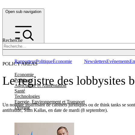
Open sub navigation
Recherche
Rapporteur
Politique
Économie
Newsletters
Evénements
Em
POLICY AREAS
Economie
Le registre des lobbysites 
Politique
Agriculture et Alimentation
Santé
Technologies
Energie, Environnement et Transport
Un nombre insuffisant de cabinets juridiques ou de think tanks se sont
Défense
antifraude, Siim Kallas, en date de mardi (8 septembre).