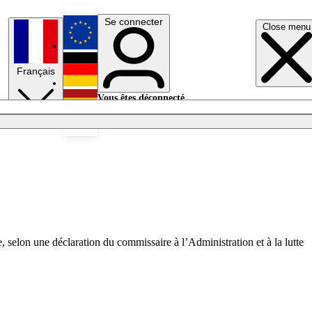
Se connecter
Close menu
English
Français
Deutsch
Vous êtes déconnecté.
Se connecter
Español
Lumières éteintes
 selon une déclaration du commissaire à l’Administration et à la lutte