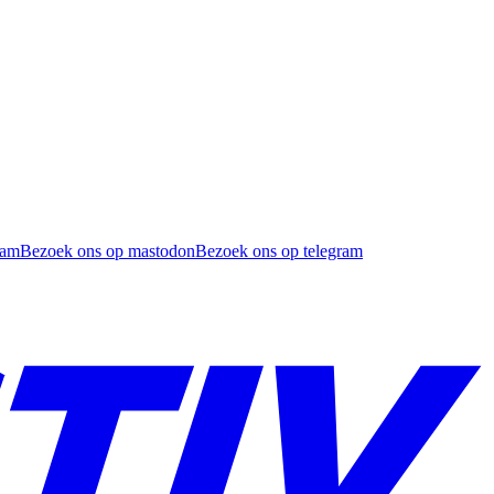
ram
Bezoek ons op mastodon
Bezoek ons op telegram