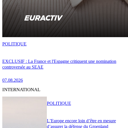
POLITIQUE
EXCLUSIF : La France et l'Espagne critiquent une nomination
controversée au SEAE
07.08.2026
INTERNATIONAL
POLITIQUE
L’Europe encore loin d’être en mesure
d’assurer la défense du Groenland