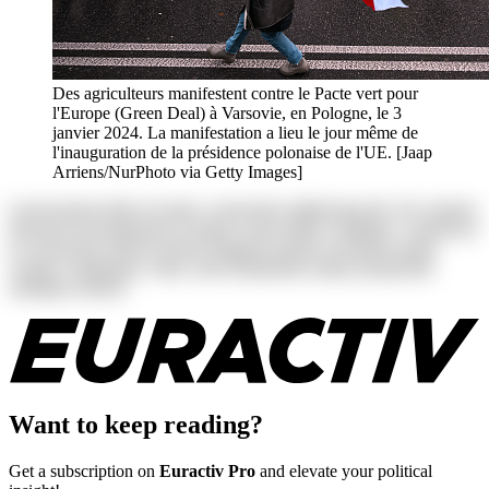
Des agriculteurs manifestent contre le Pacte vert pour
l'Europe (Green Deal) à Varsovie, en Pologne, le 3
janvier 2024. La manifestation a lieu le jour même de
l'inauguration de la présidence polonaise de l'UE. [Jaap
Arriens/NurPhoto via Getty Images]
Lorem ipsum dolor sit amet, consectetur adipisicing elit. Ab corporis
deserunt exercitationem in itaque rerum ullam voluptates. Asperiores
at consectetur dolores harum magnam maiores possimus quam
veniam voluptatum. Alias, iusto laudantium neque perspiciatis
similique tenetur!
Want to keep reading?
Get a subscription on
Euractiv Pro
and elevate your political