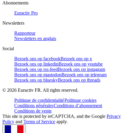
Abonnements
Euractiv Pro
Newsletters
Rapporteur
Newsletters en anglais
Social
Bezoek ons op facebook
Bezoek ons op x
Bezoek ons op linkedin
Bezoek ons op youtube
Bezoek ons op rss-feed
Bezoek ons op instagram
Bezoek ons op mastodon
Bezoek ons op telegram
Bezoek ons op bluesky
Bezoek ons op threads
©
2026
Euractiv FR. All rights reserved.
Politique de confidentialité
Politique cookies
Conditions générales
Conditions d’abonnement
Conditions de vente
This site is protected by reCAPTCHA, and the Google
Privacy
Policy
and
Terms of Service
apply.