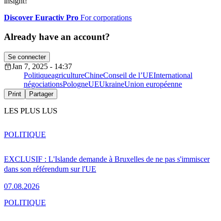
insight!
Discover Euractiv Pro
For corporations
Already have an account?
Se connecter
Jan 7, 2025 - 14:37
Politique
agriculture
Chine
Conseil de l’UE
International
négociations
Pologne
UE
Ukraine
Union européenne
Print
Partager
LES PLUS LUS
POLITIQUE
EXCLUSIF : L'Islande demande à Bruxelles de ne pas s'immiscer
dans son référendum sur l'UE
07.08.2026
POLITIQUE