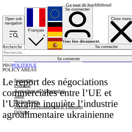
Ga naar de hoofdinhoud
Se connecter
Open sub
Close menu
English
navigation
Français
Deutsch
Vous êtes déconnecté.
Recherche
Se connecter
Español
Lumières éteintes
Se connecter
Rapporteur
Politique
Économie
Newsletters
Evénements
Em
PRO
POLITIQUE
POLICY AREAS
Le report des négociations
Economie
Politique
commerciales entre l’UE et
Agriculture et Alimentation
Santé
l’Ukraine inquiète l’industrie
Technologies
Energie, Environnement et Transport
agroalimentaire ukrainienne
Défense