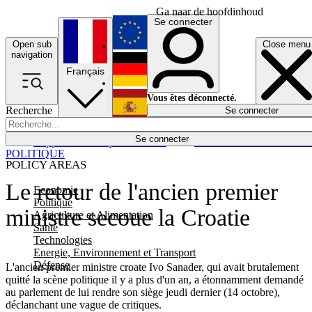
Ga naar de hoofdinhoud
Se connecter
Open sub
Close menu
English
navigation
Français
Deutsch
Vous êtes déconnecté.
Recherche
Se connecter
Español
Lumières éteintes
Se connecter
Rapporteur
Politique
Économie
Newsletters
Evénements
Em
POLITIQUE
POLICY AREAS
Le retour de l'ancien premier
Economie
Politique
ministre secoue la Croatie
Agriculture et Alimentation
Santé
Technologies
Energie, Environnement et Transport
Défense
L'ancien premier ministre croate Ivo Sanader, qui avait brutalement
quitté la scène politique il y a plus d'un an, a étonnamment demandé
au parlement de lui rendre son siège jeudi dernier (14 octobre),
déclanchant une vague de critiques.