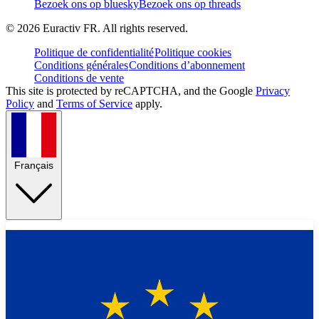
Bezoek ons op bluesky
Bezoek ons op threads
©
2026
Euractiv FR. All rights reserved.
Politique de confidentialité
Politique cookies
Conditions générales
Conditions d’abonnement
Conditions de vente
This site is protected by reCAPTCHA, and the Google
Privacy
Policy
and
Terms of Service
apply.
Français