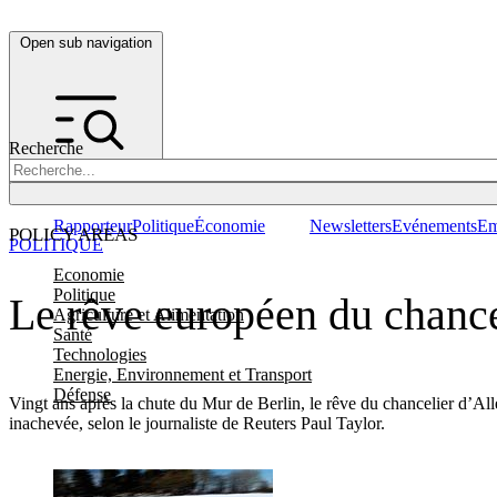
Open sub navigation
Recherche
Rapporteur
Politique
Économie
Newsletters
Evénements
Em
POLICY AREAS
POLITIQUE
Economie
Politique
Le rêve européen du chance
Agriculture et Alimentation
Santé
Technologies
Energie, Environnement et Transport
Défense
Vingt ans après la chute du Mur de Berlin, le rêve du chancelier d’A
inachevée, selon le journaliste de Reuters Paul Taylor.