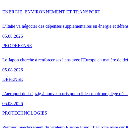
ENERGIE, ENVIRONNEMENT ET TRANSPORT
L’Italie va négocier des dépenses supplémentaires en énergie et défen
05.08.2026
PRO
DÉFENSE
Le Japon cherche à renforcer ses liens avec l'Europe en matière de dé
05.08.2026
DÉFENSE
L'aéroport de Leipzig à nouveau pris pour cible : un drone piégé décle
05.08.2026
PRO
TECHNOLOGIES
Premier investissement du Scaleup Europe Fund : l’Europe mise sur