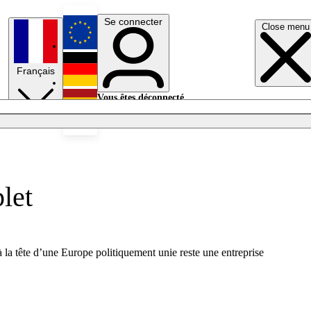
Se connecter
Close menu
English
Français
Deutsch
Vous êtes déconnecté.
Se connecter
Español
Lumières éteintes
let
la tête d’une Europe politiquement unie reste une entreprise