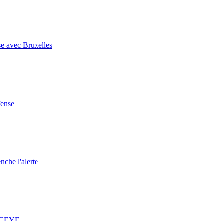
se avec Bruxelles
fense
nche l'alerte
 ICEYE