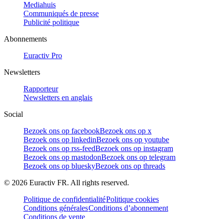
Mediahuis
Communiqués de presse
Publicité politique
Abonnements
Euractiv Pro
Newsletters
Rapporteur
Newsletters en anglais
Social
Bezoek ons op facebook
Bezoek ons op x
Bezoek ons op linkedin
Bezoek ons op youtube
Bezoek ons op rss-feed
Bezoek ons op instagram
Bezoek ons op mastodon
Bezoek ons op telegram
Bezoek ons op bluesky
Bezoek ons op threads
©
2026
Euractiv FR. All rights reserved.
Politique de confidentialité
Politique cookies
Conditions générales
Conditions d’abonnement
Conditions de vente