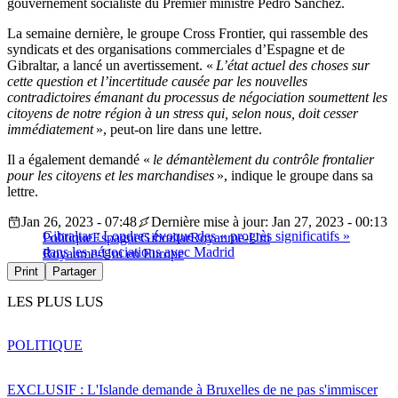
gouvernement socialiste du Premier ministre Pedro Sanchez.
La semaine dernière, le groupe Cross Frontier, qui rassemble des
syndicats et des organisations commerciales d’Espagne et de
Gibraltar, a lancé un avertissement. «
L’état actuel des choses sur
cette question et l’incertitude causée par les nouvelles
contradictoires émanant du processus de négociation soumettent les
citoyens de notre région à un stress qui, selon nous, doit cesser
immédiatement
», peut-on lire dans une lettre.
Il a également demandé «
le démantèlement du contrôle frontalier
pour les citoyens et les marchandises
», indique le groupe dans sa
lettre.
Jan 26, 2023 - 07:48
Dernière mise à jour: Jan 27, 2023 - 00:13
Gibraltar : Londres évoque des « progrès significatifs »
Politique
Espagne
Gibraltar
Royaume-Uni
dans les négociations avec Madrid
Royaume-Uni en Europe
Print
Partager
LES PLUS LUS
POLITIQUE
EXCLUSIF : L'Islande demande à Bruxelles de ne pas s'immiscer