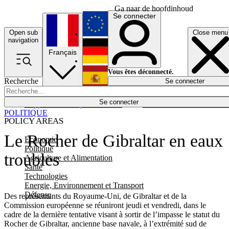
Ga naar de hoofdinhoud
Se connecter
Open sub
Close menu
English
navigation
Français
Deutsch
Vous êtes déconnecté.
Recherche
Se connecter
Español
Lumières éteintes
Se connecter
Rapporteur
Politique
Économie
Newsletters
Evénements
Em
POLITIQUE
POLICY AREAS
Le Rocher de Gibraltar en eaux
Economie
Politique
troubles
Agriculture et Alimentation
Santé
Technologies
Energie, Environnement et Transport
Défense
Des représentants du Royaume-Uni, de Gibraltar et de la
Commission européenne se réuniront jeudi et vendredi, dans le
cadre de la dernière tentative visant à sortir de l’impasse le statut du
Rocher de Gibraltar, ancienne base navale, à l’extrémité sud de