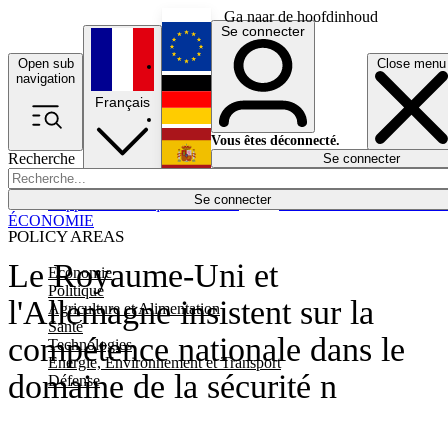
Ga naar de hoofdinhoud
Se connecter
Open sub
Close menu
English
navigation
Français
Deutsch
Vous êtes déconnecté.
Recherche
Se connecter
Español
Lumières éteintes
Se connecter
Rapporteur
Politique
Économie
Newsletters
Evénements
Em
ÉCONOMIE
POLICY AREAS
Le Royaume-Uni et
Economie
Politique
l'Allemagne insistent sur la
Agriculture et Alimentation
Santé
compétence nationale dans le
Technologies
Energie, Environnement et Transport
domaine de la sécurité n
Défense