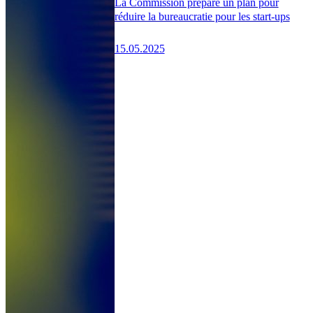
La Commission prépare un plan pour
réduire la bureaucratie pour les start-ups
15.05.2025