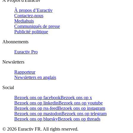
À Propos d'Euractiv
À propos d’Euractiv
Contactez-nous
Mediahuis
Communiqués de presse
Publicité politique
Abonnements
Euractiv Pro
Newsletters
Rapporteur
Newsletters en anglais
Social
Bezoek ons op facebook
Bezoek ons op x
Bezoek ons op linkedin
Bezoek ons op youtube
Bezoek ons op rss-feed
Bezoek ons op instagram
Bezoek ons op mastodon
Bezoek ons op telegram
Bezoek ons op bluesky
Bezoek ons op threads
©
2026
Euractiv FR. All rights reserved.