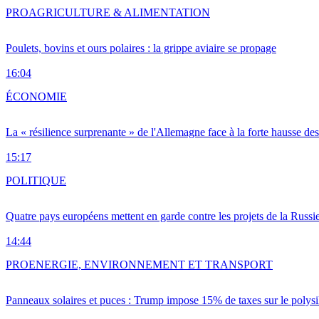
PRO
AGRICULTURE & ALIMENTATION
Poulets, bovins et ours polaires : la grippe aviaire se propage
16:04
ÉCONOMIE
La « résilience surprenante » de l'Allemagne face à la forte hausse de
15:17
POLITIQUE
Quatre pays européens mettent en garde contre les projets de la Russi
14:44
PRO
ENERGIE, ENVIRONNEMENT ET TRANSPORT
Panneaux solaires et puces : Trump impose 15% de taxes sur le polysi