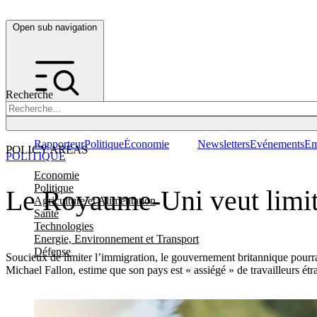
Open sub navigation
Recherche
Rapporteur
Politique
Économie
Newsletters
Evénements
Em
POLICY AREAS
POLITIQUE
Economie
Politique
Le Royaume-Uni veut limit
Agriculture et Alimentation
Santé
Technologies
Energie, Environnement et Transport
Défense
Soucieux de limiter l’immigration, le gouvernement britannique pourra
Michael Fallon, estime que son pays est « assiégé » de travailleurs ét