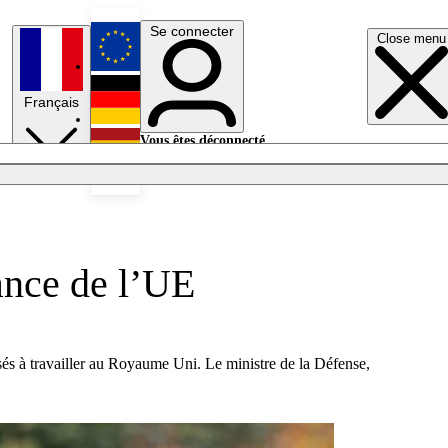
Se connecter
Close menu
English
Français
Deutsch
Vous êtes déconnecté.
Se connecter
Español
Lumières éteintes
ance de l’UE
sés à travailler au Royaume Uni. Le ministre de la Défense,