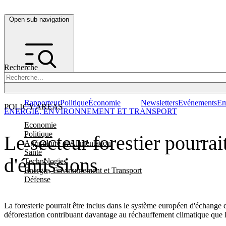
Open sub navigation
Recherche
Rapporteur
Politique
Économie
Newsletters
Evénements
Em
POLICY AREAS
ENERGIE, ENVIRONNEMENT ET TRANSPORT
Economie
Politique
Le secteur forestier pourra
Agriculture et Alimentation
Santé
d'émissions
Technologies
Energie, Environnement et Transport
Défense
La foresterie pourrait être inclus dans le système européen d'échange d
déforestation contribuant davantage au réchauffement climatique que l