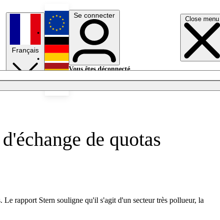
Se connecter
Close menu
English
Français
Deutsch
Vous êtes déconnecté.
Se connecter
Español
Lumières éteintes
e d'échange de quotas
e rapport Stern souligne qu'il s'agit d'un secteur très pollueur, la