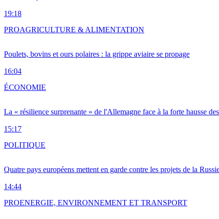
19:18
PRO
AGRICULTURE & ALIMENTATION
Poulets, bovins et ours polaires : la grippe aviaire se propage
16:04
ÉCONOMIE
La « résilience surprenante » de l'Allemagne face à la forte hausse de
15:17
POLITIQUE
Quatre pays européens mettent en garde contre les projets de la Russi
14:44
PRO
ENERGIE, ENVIRONNEMENT ET TRANSPORT