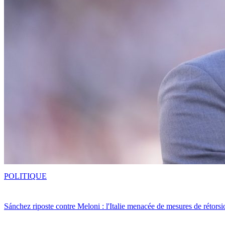
POLITIQUE
Sánchez riposte contre Meloni : l'Italie menacée de mesures de rétorsi