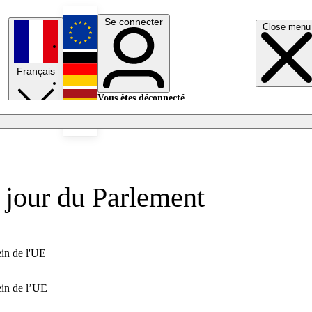
Se connecter
Close menu
English
Français
Deutsch
Vous êtes déconnecté.
Se connecter
Español
Lumières éteintes
u jour du Parlement
ein de l'UE
ein de l’UE