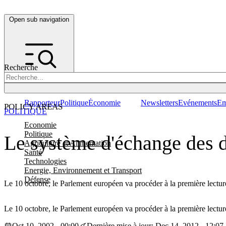
Open sub navigation
Recherche
Rapporteur
Politique
Économie
Newsletters
Evénements
Em
POLICY AREAS
POLITIQUE
Economie
Politique
Le système d'échange des dr
Agriculture et Alimentation
Santé
Technologies
Energie, Environnement et Transport
Défense
Le 10 octobre, le Parlement européen va procéder à la première lectu
Le 10 octobre, le Parlement européen va procéder à la première lectu
Oct 10, 2002 - 00:00
Dernière mise à jour: Dec 14, 2012 - 12:07