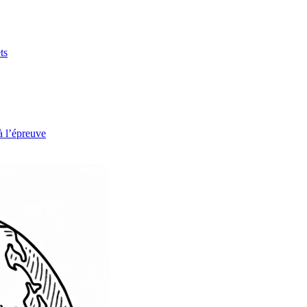
ts
à l’épreuve