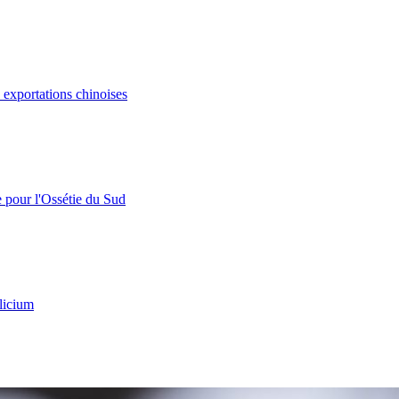
s exportations chinoises
e pour l'Ossétie du Sud
licium