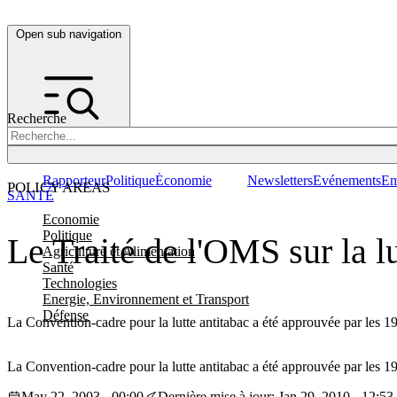
Open sub navigation
Recherche
Rapporteur
Politique
Économie
Newsletters
Evénements
Em
POLICY AREAS
SANTÉ
Economie
Politique
Le Traité de l'OMS sur la lu
Agriculture et Alimentation
Santé
Technologies
Energie, Environnement et Transport
Défense
La Convention-cadre pour la lutte antitabac a été approuvée par les 1
La Convention-cadre pour la lutte antitabac a été approuvée par les 1
May 22, 2003 - 00:00
Dernière mise à jour: Jan 29, 2010 - 12:53