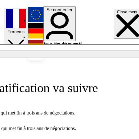
Se connecter
Close menu
English
Français
Deutsch
Vous êtes déconnecté.
Se connecter
Español
Lumières éteintes
atification va suivre
ui met fin à trois ans de négociations.
ui met fin à trois ans de négociations.