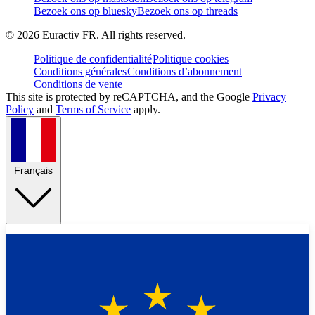
Bezoek ons op bluesky
Bezoek ons op threads
©
2026
Euractiv FR. All rights reserved.
Politique de confidentialité
Politique cookies
Conditions générales
Conditions d’abonnement
Conditions de vente
This site is protected by reCAPTCHA, and the Google
Privacy
Policy
and
Terms of Service
apply.
Français