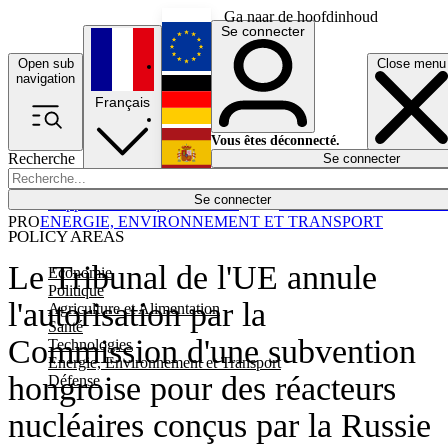
Ga naar de hoofdinhoud
Se connecter
Open sub
Close menu
English
navigation
Français
Deutsch
Vous êtes déconnecté.
Recherche
Se connecter
Español
Lumières éteintes
Se connecter
Rapporteur
Politique
Économie
Newsletters
Evénements
Em
PRO
ENERGIE, ENVIRONNEMENT ET TRANSPORT
POLICY AREAS
Le Tribunal de l'UE annule
Economie
Politique
l'autorisation par la
Agriculture et Alimentation
Santé
Commission d'une subvention
Technologies
Energie, Environnement et Transport
hongroise pour des réacteurs
Défense
nucléaires conçus par la Russie