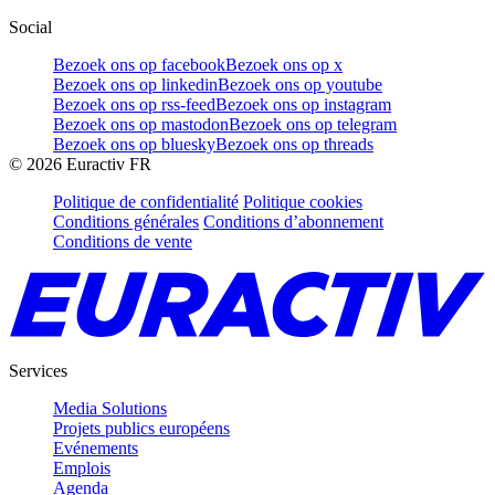
Social
Bezoek ons op facebook
Bezoek ons op x
Bezoek ons op linkedin
Bezoek ons op youtube
Bezoek ons op rss-feed
Bezoek ons op instagram
Bezoek ons op mastodon
Bezoek ons op telegram
Bezoek ons op bluesky
Bezoek ons op threads
©
2026
Euractiv FR
Politique de confidentialité
Politique cookies
Conditions générales
Conditions d’abonnement
Conditions de vente
Services
Media Solutions
Projets publics européens
Evénements
Emplois
Agenda