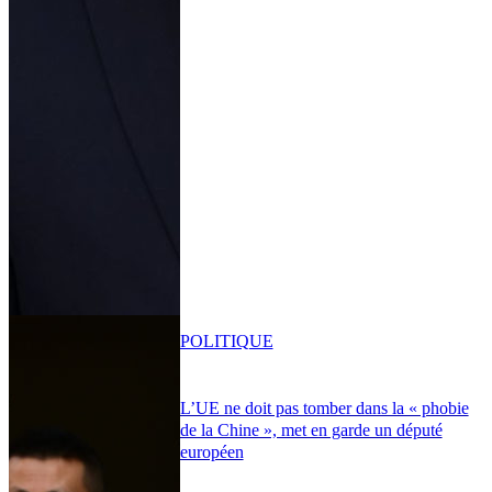
POLITIQUE
L’UE ne doit pas tomber dans la « phobie
de la Chine », met en garde un député
européen