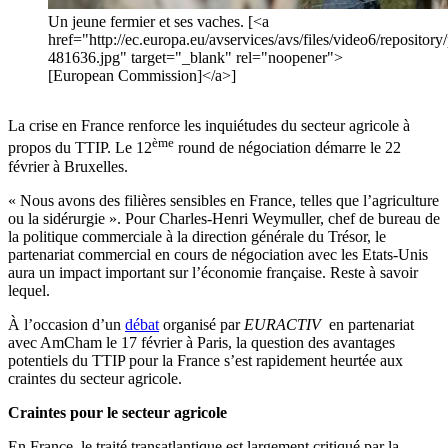
Un jeune fermier et ses vaches. [<a
href="http://ec.europa.eu/avservices/avs/files/video6/reposito
481636.jpg" target="_blank" rel="noopener">
[European Commission]</a>]
La crise en France renforce les inquiétudes du secteur agricole à
ème
propos du TTIP. Le 12
round de négociation démarre le 22
février à Bruxelles.
« Nous avons des filières sensibles en France, telles que l’agriculture
ou la sidérurgie ». Pour Charles-Henri Weymuller, chef de bureau de
la politique commerciale à la direction générale du Trésor, le
partenariat commercial en cours de négociation avec les Etats-Unis
aura un impact important sur l’économie française. Reste à savoir
lequel.
À l’occasion d’un
débat
organisé par
EURACTIV
en partenariat
avec AmCham le 17 février à Paris, la question des avantages
potentiels du TTIP pour la France s’est rapidement heurtée aux
craintes du secteur agricole.
Craintes pour le secteur agricole
En France, le traité transatlantique est largement critiqué par la