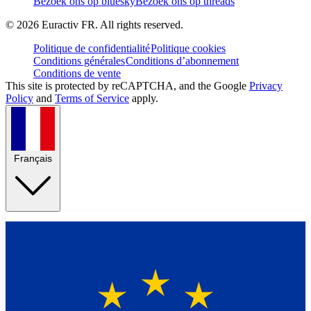
Bezoek ons op bluesky
Bezoek ons op threads
©
2026
Euractiv FR. All rights reserved.
Politique de confidentialité
Politique cookies
Conditions générales
Conditions d’abonnement
Conditions de vente
This site is protected by reCAPTCHA, and the Google
Privacy
Policy
and
Terms of Service
apply.
Français