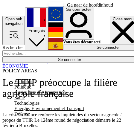
Ga naar de hoofdinhoud
Se connecter
Open sub
Close menu
English
navigation
Français
Deutsch
Vous êtes déconnecté.
Recherche
Se connecter
Español
Lumières éteintes
Se connecter
Rapporteur
Politique
Économie
Newsletters
Evénements
Em
ÉCONOMIE
POLICY AREAS
Le TTIP préoccupe la filière
Economie
Politique
agricole française
Agriculture et Alimentation
Santé
Technologies
Energie, Environnement et Transport
Défense
La crise en France renforce les inquiétudes du secteur agricole à
propos du TTIP. Le 12ème round de négociation démarre le 22
février à Bruxelles.