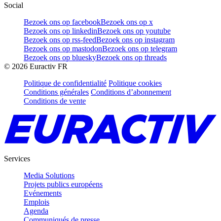
Social
Bezoek ons op facebook
Bezoek ons op x
Bezoek ons op linkedin
Bezoek ons op youtube
Bezoek ons op rss-feed
Bezoek ons op instagram
Bezoek ons op mastodon
Bezoek ons op telegram
Bezoek ons op bluesky
Bezoek ons op threads
©
2026
Euractiv FR
Politique de confidentialité
Politique cookies
Conditions générales
Conditions d’abonnement
Conditions de vente
Services
Media Solutions
Projets publics européens
Evénements
Emplois
Agenda
Communiqués de presse