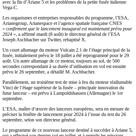
avec la fin d’Ariane 5 et les problèmes de la petite fusée italienne
Vega-C.
Les organismes et entreprises responsables du programme, l’ESA,
Arianegroup, Arianespace et l’agence spatiale française CNES
«
confirment que le lancement inaugural est maintenant prévu pour
2024
», a affirmé mardi (8 août) le directeur général de l’ESA
Joseph Aschbacher sur Twitter, rebaptisé X.
Un court allumage du moteur Vulcain 2.1 de l’étage principal de la
fusée, initialement prévu le 18 juillet a été reprogrammé pour le 29
août. Un autre allumage de ce moteur, toujours au sol, de 500
secondes correspondant à sa durée d’utilisation en vol est ensuite
prévu le 26 septembre, a détaillé M. Aschbacher.
Parallèlement, un troisième test de mise à feu du moteur réallumable
Vinci de l’étage supérieur de la fusée – principale innovation du
futur lanceur – est prévu à Lampoldshausen (Allemagne) le 1er
septembre.
L’ESA, maître d’œuvre des lanceurs européens, sera en mesure de
préciser la fenêtre de lancement pour 2024 à l’issue du test du 26
septembre, selon son directeur général.
Le programme de ce nouveau lanceur destiné à succéder à Ariane 5,
qui a effectué son dernier vol en juillet, et à remplir les missions