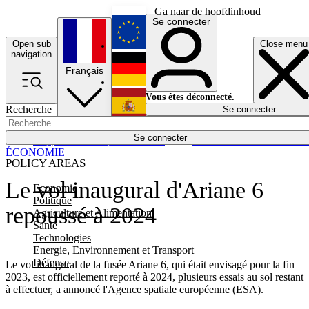
Ga naar de hoofdinhoud
Se connecter
Open sub
Close menu
English
navigation
Français
Deutsch
Vous êtes déconnecté.
Recherche
Se connecter
Español
Lumières éteintes
Se connecter
Rapporteur
Politique
Économie
Newsletters
Evénements
Em
ÉCONOMIE
POLICY AREAS
Le vol inaugural d'Ariane 6
Economie
Politique
repoussé à 2024
Agriculture et Alimentation
Santé
Technologies
Energie, Environnement et Transport
Défense
Le vol inaugural de la fusée Ariane 6, qui était envisagé pour la fin
2023, est officiellement reporté à 2024, plusieurs essais au sol restant
à effectuer, a annoncé l'Agence spatiale européenne (ESA).