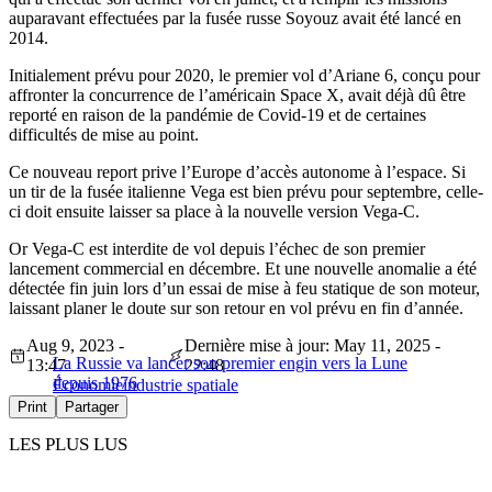
auparavant effectuées par la fusée russe Soyouz avait été lancé en
2014.
Initialement prévu pour 2020, le premier vol d’Ariane 6, conçu pour
affronter la concurrence de l’américain Space X, avait déjà dû être
reporté en raison de la pandémie de Covid-19 et de certaines
difficultés de mise au point.
Ce nouveau report prive l’Europe d’accès autonome à l’espace. Si
un tir de la fusée italienne Vega est bien prévu pour septembre, celle-
ci doit ensuite laisser sa place à la nouvelle version Vega-C.
Or Vega-C est interdite de vol depuis l’échec de son premier
lancement commercial en décembre. Et une nouvelle anomalie a été
détectée fin juin lors d’un essai de mise à feu statique de son moteur,
laissant planer le doute sur son retour en vol prévu en fin d’année.
Aug 9, 2023 -
Dernière mise à jour: May 11, 2025 -
La Russie va lancer son premier engin vers la Lune
13:47
22:48
depuis 1976
Économie
industrie spatiale
Print
Partager
LES PLUS LUS