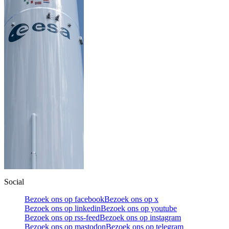
Social
Bezoek ons op facebook
Bezoek ons op x
Bezoek ons op linkedin
Bezoek ons op youtube
Bezoek ons op rss-feed
Bezoek ons op instagram
Bezoek ons op mastodon
Bezoek ons op telegram