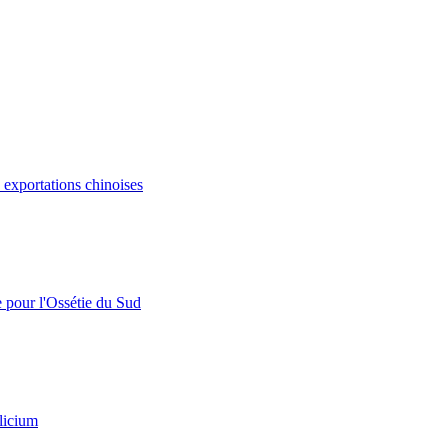
s exportations chinoises
e pour l'Ossétie du Sud
licium