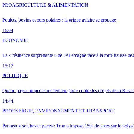
PRO
AGRICULTURE & ALIMENTATION
Poulets, bovins et ours polaires : la grippe aviaire se propage
16:04
ÉCONOMIE
La « résilience surprenante » de l'Allemagne face à la forte hausse de
15:17
POLITIQUE
Quatre pays européens mettent en garde contre les projets de la Russi
14:44
PRO
ENERGIE, ENVIRONNEMENT ET TRANSPORT
Panneaux solaires et puces : Trump impose 15% de taxes sur le polysi