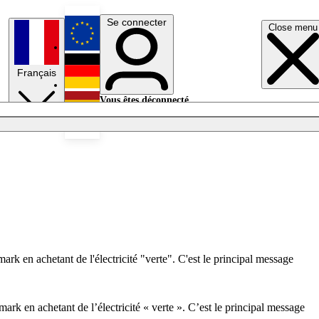
Se connecter
Close menu
English
Français
Deutsch
Vous êtes déconnecté.
Se connecter
Español
Lumières éteintes
rk en achetant de l'électricité "verte". C'est le principal message
rk en achetant de l’électricité « verte ». C’est le principal message