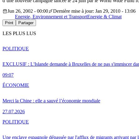
d’une nouvelle campagne lancée le 24 juin par le World Wide Fund 
Jun 26, 2002 - 00:00
Dernière mise à jour: Jan 29, 2010 - 13:06
Energie, Environnement et Transport
Energie & Climat
Print
Partager
LES PLUS LUS
POLITIQUE
EXCLUSIF : L'Islande demande à Bruxelles de ne pas s'immiscer dan
09:07
ÉCONOMIE
Merci la Chine : elle a sauvé l’économie mondiale
27.07.2026
POLITIQUE
Une enclave espagnole dépassée par l'afflux de migrants arrivant par 