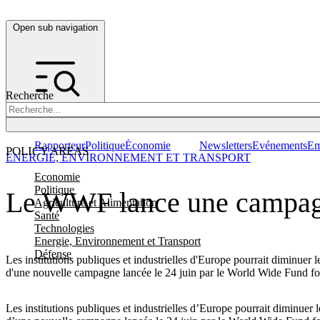
Open sub navigation
Recherche
Rapporteur
Politique
Économie
Newsletters
Evénements
Em
POLICY AREAS
ENERGIE, ENVIRONNEMENT ET TRANSPORT
Economie
Politique
Le WWF lance une campagne 
Agriculture et Alimentation
Santé
Technologies
Energie, Environnement et Transport
Défense
Les institutions publiques et industrielles d'Europe pourrait diminuer 
d'une nouvelle campagne lancée le 24 juin par le World Wide Fund 
Les institutions publiques et industrielles d’Europe pourrait diminuer