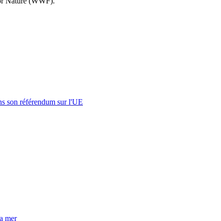
for Nature (WWF).
s son référendum sur l'UE
la mer