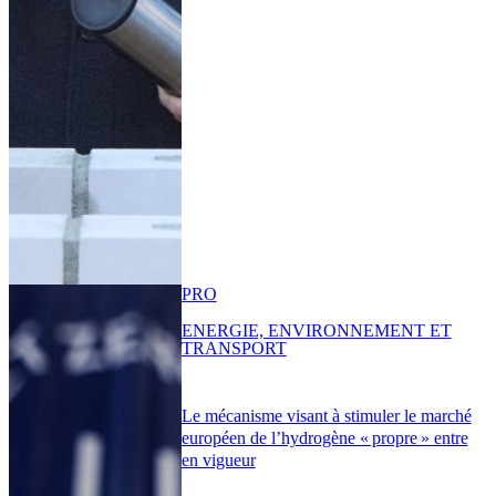
PRO
ENERGIE, ENVIRONNEMENT ET
TRANSPORT
Le mécanisme visant à stimuler le marché
européen de l’hydrogène « propre » entre
en vigueur