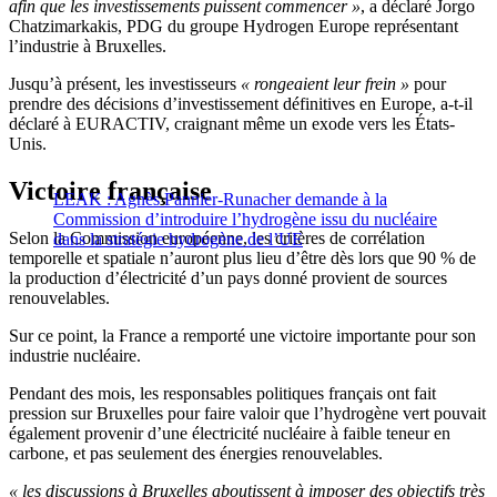
afin que les investissements puissent commencer »
, a déclaré Jorgo
Chatzimarkakis, PDG du groupe Hydrogen Europe représentant
l’industrie à Bruxelles.
Jusqu’à présent, les investisseurs
« rongeaient leur frein »
pour
prendre des décisions d’investissement définitives en Europe, a-t-il
déclaré à EURACTIV, craignant même un exode vers les États-
Unis.
Victoire française
LEAK : Agnès Pannier-Runacher demande à la
Commission d’introduire l’hydrogène issu du nucléaire
Selon la Commission européenne, les critères de corrélation
dans la stratégie hydrogène de l’UE
temporelle et spatiale n’auront plus lieu d’être dès lors que 90 % de
la production d’électricité d’un pays donné provient de sources
renouvelables.
Sur ce point, la France a remporté une victoire importante pour son
industrie nucléaire.
Pendant des mois, les responsables politiques français ont fait
pression sur Bruxelles pour faire valoir que l’hydrogène vert pouvait
également provenir d’une électricité nucléaire à faible teneur en
carbone, et pas seulement des énergies renouvelables.
« les discussions à Bruxelles aboutissent à imposer des objectifs très