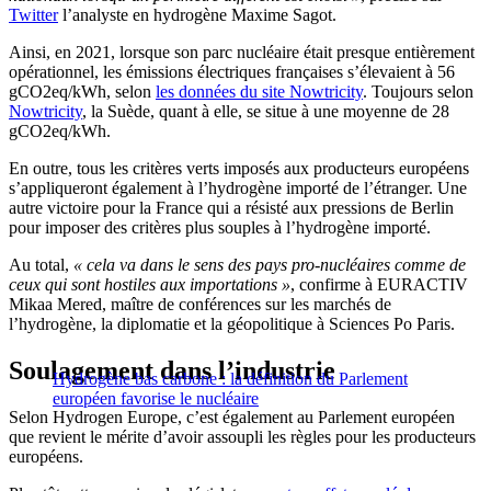
Twitter
l’analyste en hydrogène Maxime Sagot.
Ainsi, en 2021, lorsque son parc nucléaire était presque entièrement
opérationnel, les émissions électriques françaises s’élevaient à 56
gCO2eq/kWh, selon
les données du site Nowtricity
. Toujours selon
Nowtricity
, la Suède, quant à elle, se situe à une moyenne de 28
gCO2eq/kWh.
En outre, tous les critères verts imposés aux producteurs européens
s’appliqueront également à l’hydrogène importé de l’étranger. Une
autre victoire pour la France qui a résisté aux pressions de Berlin
pour imposer des critères plus souples à l’hydrogène importé.
Au total,
« cela va dans le sens des pays pro-nucléaires comme de
ceux qui sont hostiles aux importations »
, confirme à EURACTIV
Mikaa Mered, maître de conférences sur les marchés de
l’hydrogène, la diplomatie et la géopolitique à Sciences Po Paris.
Soulagement dans l’industrie
Hydrogène bas carbone : la définition du Parlement
européen favorise le nucléaire
Selon Hydrogen Europe, c’est également au Parlement européen
que revient le mérite d’avoir assoupli les règles pour les producteurs
européens.