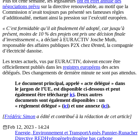
Plus tôt cette semaine, les législateurs
ont en effet annulé des
négociations prévu
sur la directive renouvelable, au motif que la
Commission n’avait toujours pas présenté ses fameuses règles
d’additionalité, mettant ainsi la pression sur l’exécutif européen.
« C’est formidable qu’il ait finalement été adopté, car jusqu’à
présent, moins de 10 % des projets ont pris une décision finale
d’investissement »
, a déclaré à EURACTIV Josche Muth,
responsable des affaires publiques P2X chez Ørsted, la compagnie
d’électricité danoise.
Les textes actuels, vus par EURACTIV, doivent encore être
officiellement publiés dans les
registres européens
des actes
délégués. Des changements de dernière minute ne sont pas attendus.
Le document principal, appelé « acte délégué » dans
le jargon de l’UE, est disponible ci-dessous et peut
également être téléchargé
ici
. Deux autres
documents sont également disponibles : un
« règlement délégué » (
ici
) et une annexe (
ici
).
[
Frédéric Simon
a édité et contribué à la rédaction de cet article]
Feb 12, 2023 - 14:24
Energie, Environnement et Transport
Agnès Pannier-Runacher
Directive RED
Hydrogène
hydrogène bas carbone