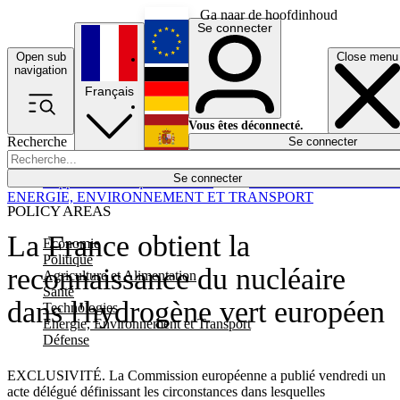
Ga naar de hoofdinhoud
Se connecter
Open sub
Close menu
English
navigation
Français
Deutsch
Vous êtes déconnecté.
Recherche
Se connecter
Español
Lumières éteintes
Se connecter
Rapporteur
Politique
Économie
Newsletters
Evénements
Em
ENERGIE, ENVIRONNEMENT ET TRANSPORT
POLICY AREAS
La France obtient la
Economie
Politique
reconnaissance du nucléaire
Agriculture et Alimentation
Santé
dans l'hydrogène vert européen
Technologies
Energie, Environnement et Transport
Défense
EXCLUSIVITÉ. La Commission européenne a publié vendredi un
acte délégué définissant les circonstances dans lesquelles