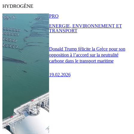
HYDROGÈNE
PRO
ENERGIE, ENVIRONNEMENT ET
TRANSPORT
Donald Trump félicite la Grèce pour son
opposition à l’accord sur la neutralité
carbone dans le transport maritime
19.02.2026