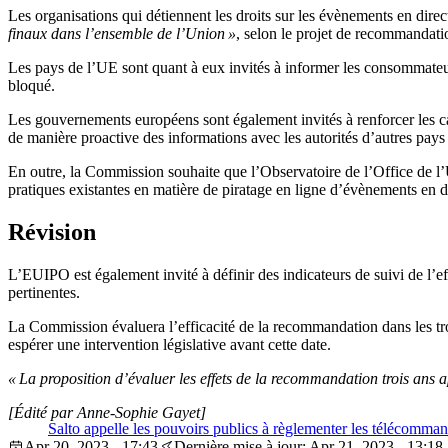
Les organisations qui détiennent les droits sur les évènements en dire
finaux dans l’ensemble de l’Union »
, selon le projet de recommandati
Les pays de l’UE sont quant à eux invités à informer les consommateurs 
bloqué.
Les gouvernements européens sont également invités à renforcer les capa
de manière proactive des informations avec les autorités d’autres pays
En outre, la Commission souhaite que l’Observatoire de l’Office de l’U
pratiques existantes en matière de piratage en ligne d’évènements en d
Révision
L’EUIPO est également invité à définir des indicateurs de suivi de l’ef
pertinentes.
La Commission évaluera l’efficacité de la recommandation dans les trois 
espérer une intervention législative avant cette date.
« La proposition d’évaluer les effets de la recommandation trois ans a
[Édité par Anne-Sophie Gayet]
Salto appelle les pouvoirs publics à règlementer les télécomman
Apr 20, 2023 - 17:43
Dernière mise à jour: Apr 21, 2023 - 13:18