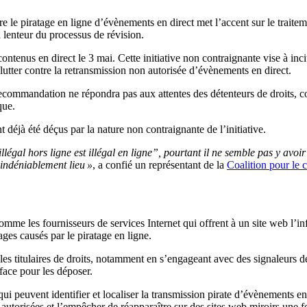
e piratage en ligne d’évènements en direct met l’accent sur le traiteme
 lenteur du processus de révision.
enus en direct le 3 mai. Cette initiative non contraignante vise à incite
lutter contre la retransmission non autorisée d’évènements en direct.
mandation ne répondra pas aux attentes des détenteurs de droits, comm
que.
 déjà été déçus par la nature non contraignante de l’initiative.
gal hors ligne est illégal en ligne”, pourtant il ne semble pas y avoir
 indéniablement lieu »
, a confié un représentant de la
Coalition pour le 
e les fournisseurs de services Internet qui offrent à un site web l’in
ges causés par le piratage en ligne.
 les titulaires de droits, notamment en s’engageant avec des signaleurs 
face pour les déposer.
qui peuvent identifier et localiser la transmission pirate d’évènements 
n autorisées et l’empêcher de réapparaître sur des sites web miroirs une f