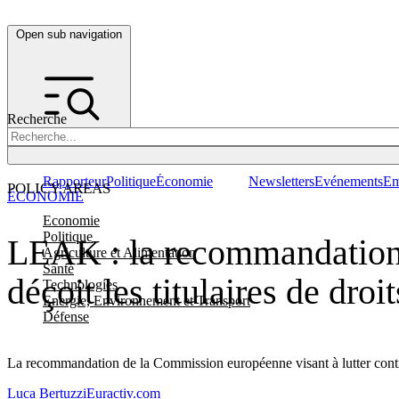
Open sub navigation
Recherche
Rapporteur
Politique
Économie
Newsletters
Evénements
Em
POLICY AREAS
ÉCONOMIE
Economie
Politique
LEAK : la recommandation d
Agriculture et Alimentation
Santé
déçoit les titulaires de droit
Technologies
Energie, Environnement et Transport
Défense
La recommandation de la Commission européenne visant à lutter contre 
Luca Bertuzzi
Euractiv.com