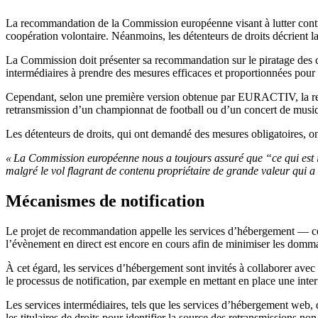
La recommandation de la Commission européenne visant à lutter contre l
coopération volontaire. Néanmoins, les détenteurs de droits décrient la
La Commission doit présenter sa recommandation sur le piratage des cont
intermédiaires à prendre des mesures efficaces et proportionnées pour 
Cependant, selon une première version obtenue par EURACTIV, la recom
retransmission d’un championnat de football ou d’un concert de musi
Les détenteurs de droits, qui ont demandé des mesures obligatoires, ont
« La Commission européenne nous a toujours assuré que “ce qui est illé
malgré le vol flagrant de contenu propriétaire de grande valeur qui a
Mécanismes de notification
Le projet de recommandation appelle les services d’hébergement — comm
l’évènement en direct est encore en cours afin de minimiser les domma
À cet égard, les services d’hébergement sont invités à collaborer avec
le processus de notification, par exemple en mettant en place une inter
Les services intermédiaires, tels que les services d’hébergement web, 
les titulaires de droits pour identifier la source des retransmissions no