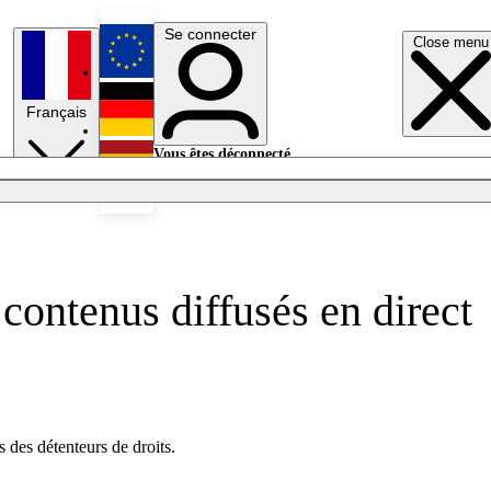
Se connecter
Close menu
English
Français
Deutsch
Vous êtes déconnecté.
Se connecter
Español
Lumières éteintes
contenus diffusés en direct
 des détenteurs de droits.