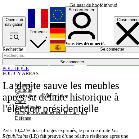
Ga naar de hoofdinhoud
Se connecter
Open sub
Close menu
English
navigation
Français
Deutsch
Vous êtes déconnecté.
Recherche
Se connecter
Español
Lumières éteintes
Se connecter
Rapporteur
Politique
Économie
Newsletters
Evénements
Em
POLITIQUE
POLICY AREAS
La droite sauve les meubles
Economie
Politique
après sa défaite historique à
Agriculture et Alimentation
Santé
l'élection présidentielle
Technologies
Energie, Environnement et Transport
Défense
Avec 10,42 % des suffrages exprimés, le parti de droite
Les
Républicains
(LR) fait preuve d’une relative résilience après une