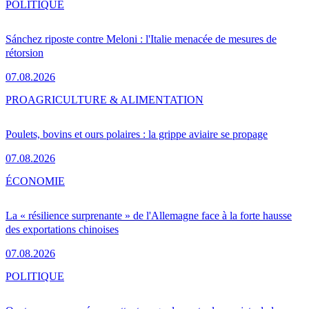
POLITIQUE
Sánchez riposte contre Meloni : l'Italie menacée de mesures de
rétorsion
07.08.2026
PRO
AGRICULTURE & ALIMENTATION
Poulets, bovins et ours polaires : la grippe aviaire se propage
07.08.2026
ÉCONOMIE
La « résilience surprenante » de l'Allemagne face à la forte hausse
des exportations chinoises
07.08.2026
POLITIQUE