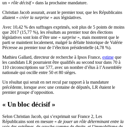
un «
rôle décisif
» dans la prochaine mandature.
Christian Jacob assurait, avant le premier tour, que les Républicains
allaient «
créer la surprise
» aux législatives.
Avec 10,42 % des suffrages exprimés, soit plus de 5 points de moins
que 2017 (15,77 %), les résultats au premier tour des élections
législatives sont loin d’être une «
surprise
», mais montrent que le
parti se maintient localement, malgré la défaite historique de Valérie
Pécresse au premier tour de l’élection présidentielle (4,78 %).
Mathieu Gallard, directeur de recherche à Ipsos France,
estime
que
les candidats LR pourraient être qualifiés au second tour dans 70 à
110 circonscriptions sur 577, avec un nombre d’élus à l’Assemblée
nationale qui oscille entre 50 et 80 sièges.
Un résultat qui serait en net recul par rapport à la mandature
précédente, lorsque avec une centaine de députés, LR étaient le
premier groupe d’opposition.
« Un bloc décisif »
Selon Christian Jacob, qui s’exprimait sur France 2, Les
Républicains sont en mesure «
de jouer un rôle déterminant entre la
voix des extrêmes, de gauche comme de droite, et l’immobilisme de