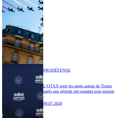
PRO
DÉFENSE
L’OTAN serre les rangs autour de Trump
après une période pré-sommet sous tension
09.07.2026