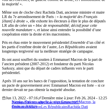
la majorité
».
Même son de cloche chez Rachida Dati, ancienne ministre et maire
LR du 7e arrondissement de Paris : «
la majorité des Français
[étant] à droite »,
elle exhorte les électeurs à élire le plus de députés
LR afin de créer un «
bloc de responsabilité, décisif pour cette
nouvelle mandature
», et laisse ainsi entendre la possibilité d’une
coopération entre la droite et les macronistes.
Pris en étau entre le mouvement présidentiel
Ensemble
d’un côté et
les partis d’extrême droite de l’autre,
Les Républicains
avaient
longtemps tergiversé sur la meilleure stratégie de campagne.
Ils ont aussi souffert du soutien à Emmanuel Macron de la part de
l’ancien président (2007-2012) et fondateur du parti Nicolas
Sarkozy, ainsi que du départ de cadres influents vers le parti
présidentiel.
Après 10 ans sur les bancs de l’opposition, la tentation de conclure
un pacte de gouvernement avec Emmanuel Macron est forte – si ce
dernier devait ne pas obtenir la majorité absolue.
Jun 13, 2022 - 07:16
Dernière mise à jour: Feb 26, 2024 - 12:25
Nicolas Sarkozy appelle à voter Emmanuel Macron, la
Politique
Élections
élections législatives 2022
droite se fracture
Emmanuel Macron
Les Républicains
Rachida Dati