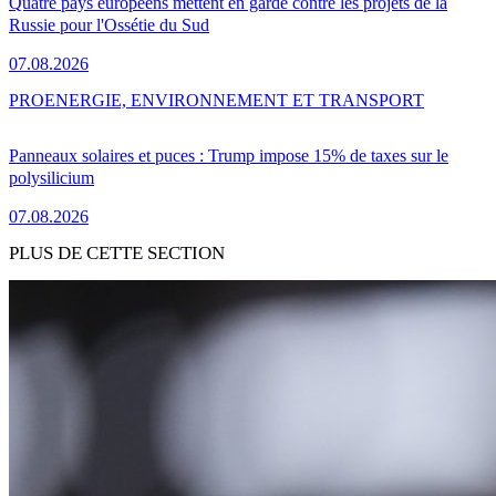
Quatre pays européens mettent en garde contre les projets de la
Russie pour l'Ossétie du Sud
07.08.2026
PRO
ENERGIE, ENVIRONNEMENT ET TRANSPORT
Panneaux solaires et puces : Trump impose 15% de taxes sur le
polysilicium
07.08.2026
PLUS DE CETTE SECTION